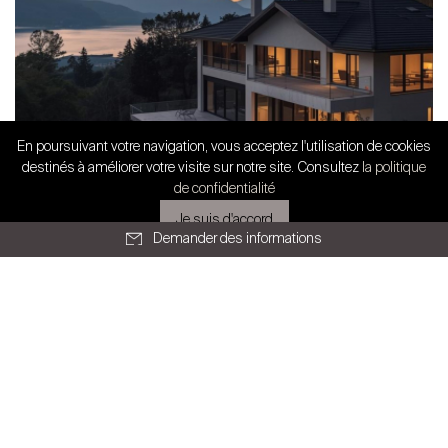
En poursuivant votre navigation, vous acceptez l'utilisation de cookies
SWISS FINEST PROPERTIES
destinés à améliorer votre visite sur notre site. Consultez
la politique
Partenariat exclusif
de confidentialité
Immobilier de prestige en Suisse
Je suis d'accord
romande : stabilité confirm...
Demander des informations
Tous les articles