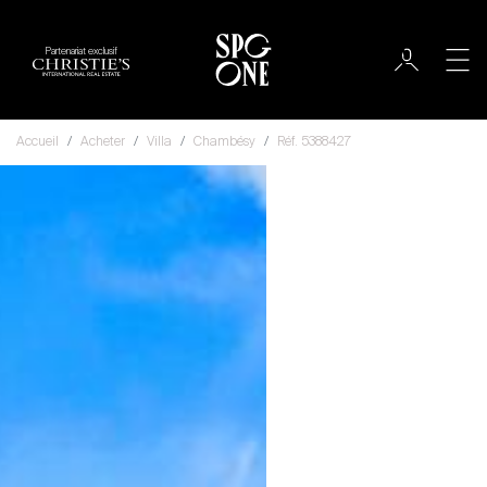
Partenariat exclusif
Accueil
Acheter
Villa
Chambésy
Réf. 5388427