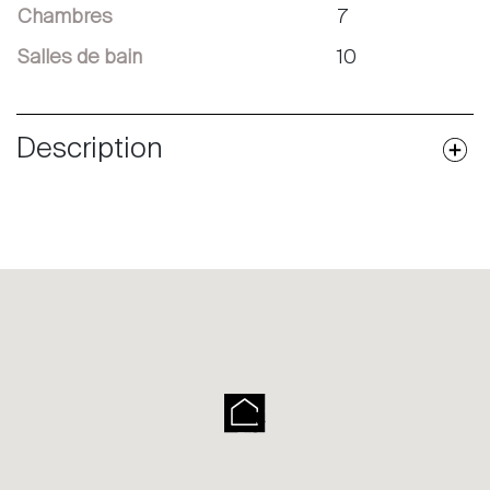
Chambres
7
Salles de bain
10
Description