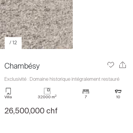
/ 12
Chambésy
Exclusivité : Domaine historique intégralement restauré
Acheter
2
Villa
32000 m
7
10
Louer
26,500,000 chf
International
Vendre