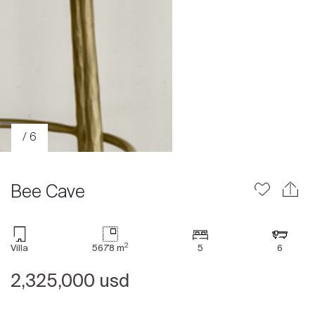
/ 6
Bee Cave
2
Villa
5678 m
5
6
Acheter
2,325,000 usd
Louer
International