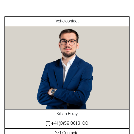
Vendre
Votre contact
À propos
Nos experts
Contacter
Le blog
en
fr
Killian Bolay
[T] +41 (0)58 861 31 00
Contacter