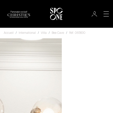
Partenariat exclusif
Accueil
International
Villa
Bee Cave
Réf. 065830