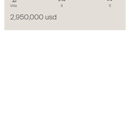
Villa
6
5
2,950,000 usd
LE BLOG SPG ONE