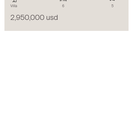
Villa
6
5
2,950,000 usd
LE BLOG SPG ONE