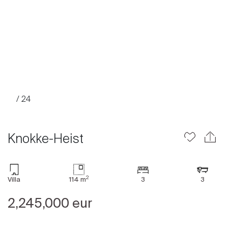
/ 24
Knokke-Heist
2
Villa
114 m
3
3
Acheter
2,245,000 eur
Louer
International