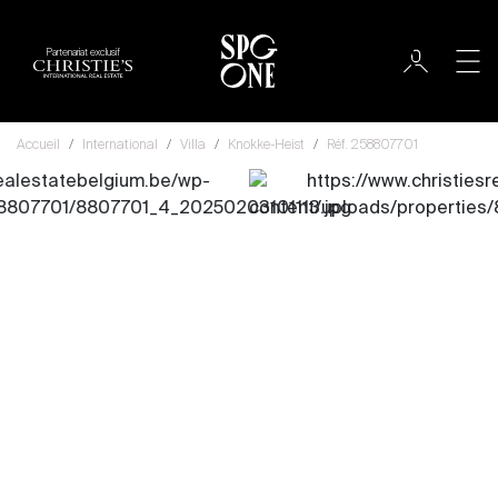
Partenariat exclusif
Accueil
International
Villa
Knokke-Heist
Réf. 258807701