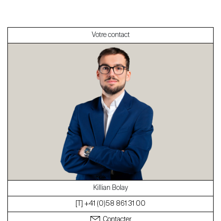
Vendre
Votre contact
À propos
Nos experts
Contacter
Le blog
en
fr
Killian Bolay
[T] +41 (0)58 861 31 00
Contacter