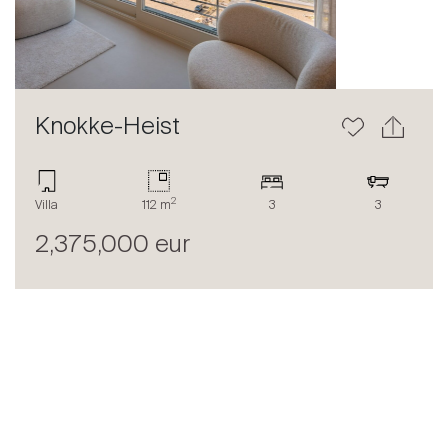
Knokke-Heist
2
Villa
112 m
3
3
2,375,000 eur
LE BLOG SPG ONE