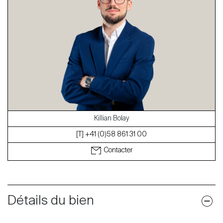
À propos
Nos experts
Contacter
Le blog
en
fr
Killian Bolay
[T] +41 (0)58 861 31 00
Contacter
Détails du bien