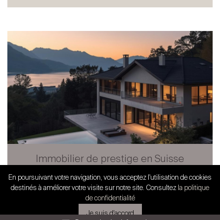
Immobilier de prestige en Suisse
romande : stabilité confirm...
Tous les articles
En poursuivant votre navigation, vous acceptez l'utilisation de cookies
SWISS FINEST PROPERTIES
destinés à améliorer votre visite sur notre site. Consultez
la politique
Partenariat exclusif
de confidentialité
Je suis d'accord