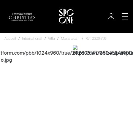
Partenariat exclusif
Accueil
International
Villa
Manalapan
Réf. 2326-789