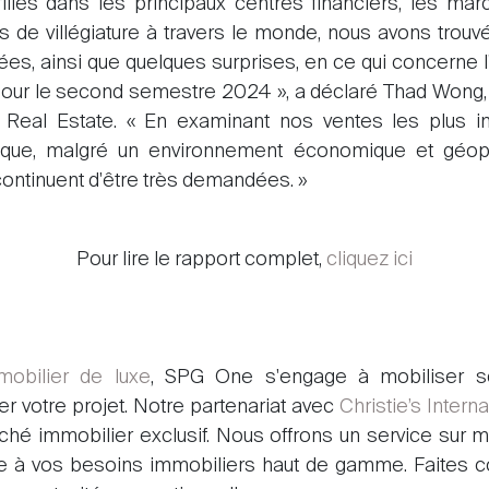
iliés dans les principaux centres financiers, les ma
ns de villégiature à travers le monde, nous avons tro
es, ainsi que quelques surprises, en ce qui concerne l'
 pour le second semestre 2024 », a déclaré Thad Wong,
nal Real Estate. « En examinant nos ventes les plus 
r que, malgré un environnement économique et géop
continuent d'être très demandées. »
Pour lire le rapport complet,
cliquez ici
mmobilier de luxe
, SPG One s'engage à mobiliser so
r votre projet. Notre partenariat avec
Christie’s Intern
hé immobilier exclusif. Nous offrons un service sur m
e à vos besoins immobiliers haut de gamme. Faites 