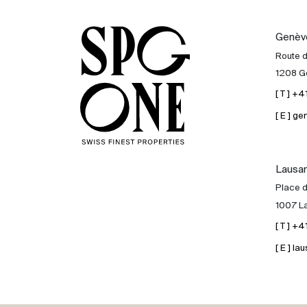
Genèv
Route 
1208 G
[ T ] +
[ E ] 
Lausa
Place d
1007 L
[ T ] +
[ E ] 