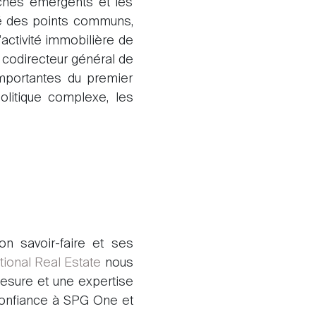
rchés émergents et les
uvé des points communs,
À propos
activité immobilière de
 codirecteur général de
importantes du premier
Nos experts
olitique complexe, les
Contacter
Le blog
n savoir-faire et ses
ational Real Estate
nous
esure et une expertise
confiance à SPG One et