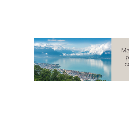
Ma
p
c