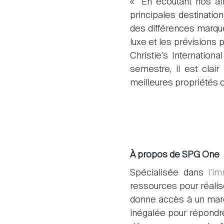
« En écoutant nos aff
principales destinatio
Acheter
des différences marqué
luxe et les prévisions
Christie's Internatio
Louer
semestre, il est clai
meilleures propriétés 
International
Vendre
À propos de SPG One
Spécialisée dans
l’i
ressources pour réalise
donne accès à un marc
inégalée pour répondr