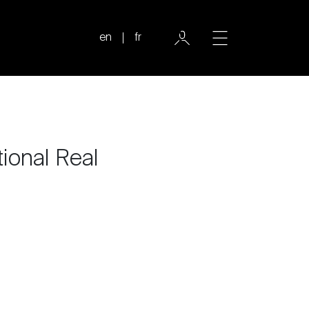
en
fr
tional Real