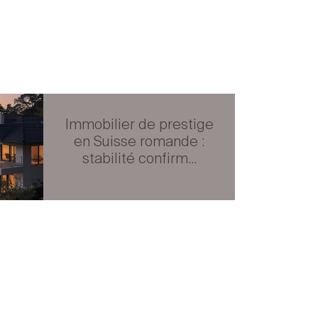
Immobilier de prestige
en Suisse romande :
stabilité confirm...