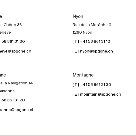
e
Nyon
de Chêne 36
Rue de la Morâche 9
enève
1260 Nyon
41 58 861 31 00
[ T ] +41 58 861 31 10
geneve@spgone.ch
[ E ] nyon@spgone.ch
nne
Montagne
e la Navigation 14
[ T ] +41 58 861 31 30
ausanne
[ E ] mountain@spgone.ch
41 58 861 31 20
lausanne@spgone.ch