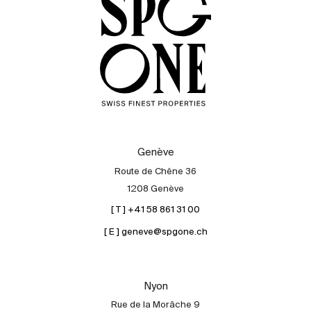
Genève
Route de Chêne 36
1208 Genève
[ T ] +41 58 861 31 00
[ E ] geneve@spgone.ch
Nyon
Rue de la Morâche 9