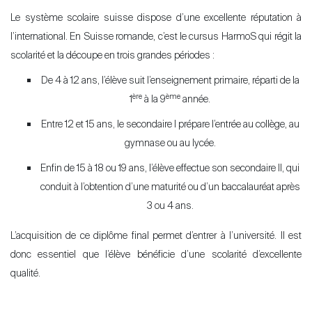
Le système scolaire suisse dispose d’une excellente réputation à
l’international. En Suisse romande, c’est le cursus HarmoS qui régit la
scolarité et la découpe en trois grandes périodes :
De 4 à 12 ans, l’élève suit l’enseignement primaire, réparti de la
ère
ème
1
à la 9
année.
Entre 12 et 15 ans, le secondaire I prépare l’entrée au collège, au
gymnase ou au lycée.
Enfin de 15 à 18 ou 19 ans, l’élève effectue son secondaire II, qui
conduit à l’obtention d’une maturité ou d’un baccalauréat après
3 ou 4 ans.
L’acquisition de ce diplôme final permet d’entrer à l’université. Il est
donc essentiel que l’élève bénéficie d’une scolarité d’excellente
qualité.