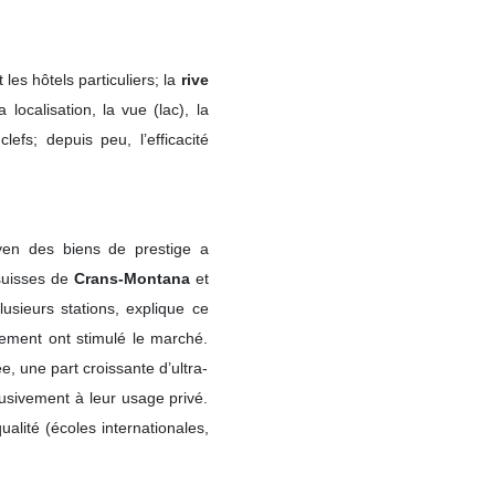
les hôtels particuliers; la
rive
localisation, la vue (lac), la
lefs; depuis peu, l’efficacité
yen des biens de prestige a
suisses de
Crans-Montana
et
usieurs stations, explique ce
À propos
cement ont stimulé le marché.
e, une part croissante d’ultra-
lusivement à leur usage privé.
Nos experts
ualité (écoles internationales,
Contacter