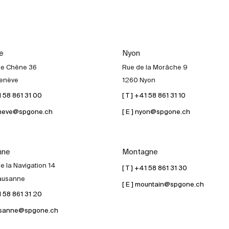
e
Nyon
de Chêne 36
Rue de la Morâche 9
enève
1260 Nyon
41 58 861 31 00
[ T ] +41 58 861 31 10
geneve@spgone.ch
[ E ] nyon@spgone.ch
nne
Montagne
e la Navigation 14
[ T ] +41 58 861 31 30
ausanne
[ E ] mountain@spgone.ch
41 58 861 31 20
lausanne@spgone.ch