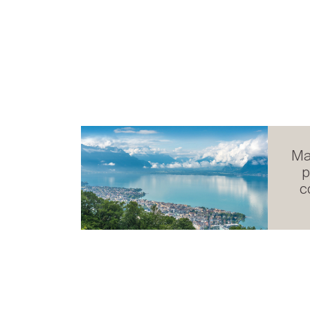
Ma
p
c