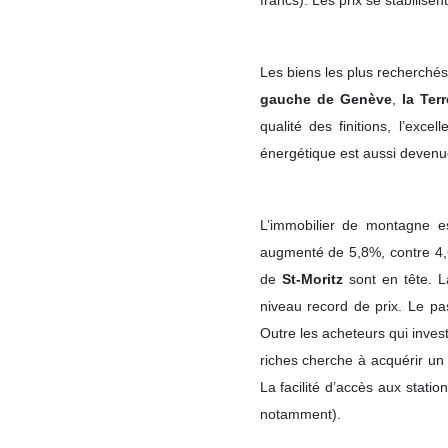
francs). Les prix se stabilise
Les biens les plus recherchés 
gauche de Genève
,
la Ter
qualité des finitions, l’exce
énergétique est aussi devenue
L’immobilier de montagne e
augmenté de 5,8%, contre 4,6
de
St-Moritz
sont en tête. L
Acheter
niveau record de prix. Le pa
Outre les acheteurs qui invest
riches cherche à acquérir un 
Louer
La facilité d’accès aux statio
notamment).
International