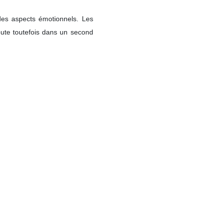
Le blog
r des aspects émotionnels. Les
oute toutefois dans un second