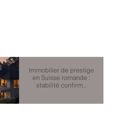
Immobilier de prestige
en Suisse romande :
stabilité confirm...