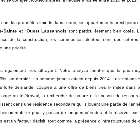
nt et se corrigent toutefois après la hausse affichée entre 2020 et 2021.
sont les propriétés «pieds dans l’eau», les appartements prestigieux et 
re-Sainte
et l’
Ouest Lausannois
sont particulièrement bien cotés. La 
llence de la construction, les commodités alentour sont des critères c
 une priorité.
st également très attrayant. Notre analyse montre que le prix mo
% l’an dernier. Un sommet jamais atteint depuis 2014. Les stations 
a forte demande, couplée à une offre de biens très li- mitée dans pl
ssage au télétravail, la recherche de nature et le besoin de ressour
issent dans une résidence secondaire qu’ils louent une partie de l’anné
bien immobilier pour y passer de longues périodes et le réserver exc
ns est un facteur décisif, tout comme la présence d’infrastructures de q