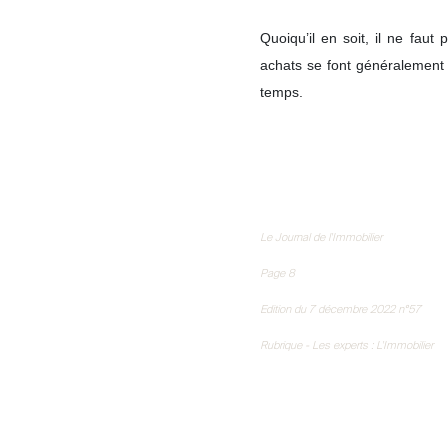
Vendre
Quoiqu’il en soit, il ne faut
achats se font généralement 
temps.
Le Journal de l'Immobilier
Page 8
Edition du 7 décembre 2022 n°57
Rubrique - Les experts : L'Immobilier