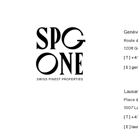
Genèv
Route 
1208 G
[ T ] +
[ E ] 
Lausa
Place d
1007 L
[ T ] +
[ E ] 