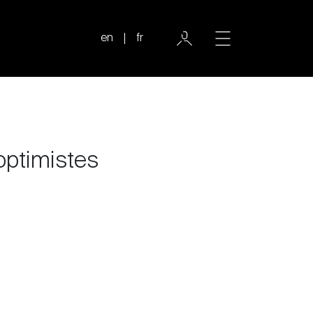
en
fr
 optimistes