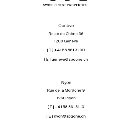
Genève
Route de Chêne 36
1208 Genève
[ T ] +41 58 861 31 00
[ E ] geneve@spgone.ch
Nyon
Rue de la Morâche 9
1260 Nyon
[ T ] +41 58 861 31 10
[ E ] nyon@spgone.ch