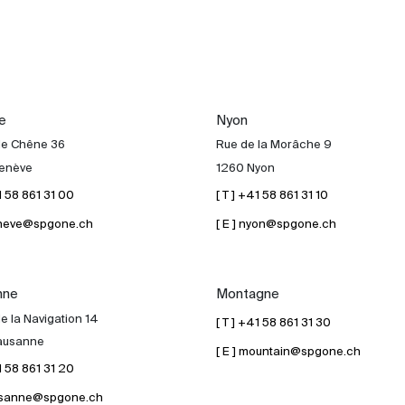
e
Nyon
de Chêne 36
Rue de la Morâche 9
enève
1260 Nyon
41 58 861 31 00
[ T ] +41 58 861 31 10
geneve@spgone.ch
[ E ] nyon@spgone.ch
nne
Montagne
e la Navigation 14
[ T ] +41 58 861 31 30
ausanne
[ E ] mountain@spgone.ch
41 58 861 31 20
lausanne@spgone.ch