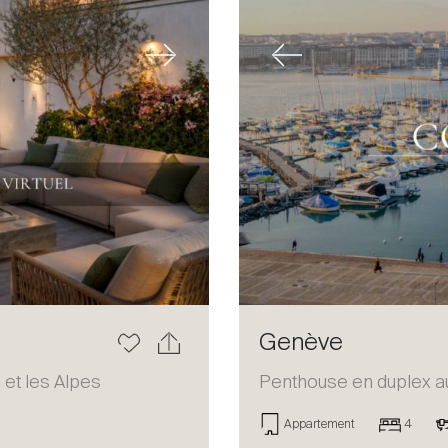
Next
Previous
Genève
 et les Alpes
Penthouse en duplex au
Appartement
4