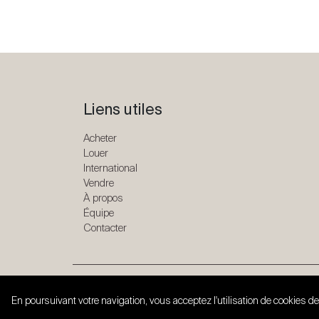
Liens utiles
Acheter
Louer
International
Vendre
À propos
Équipe
Contacter
Copyright © 2026 SPG ONE. Tous droits réservés.
En poursuivant votre navigation, vous acceptez l'utilisation de cookies de