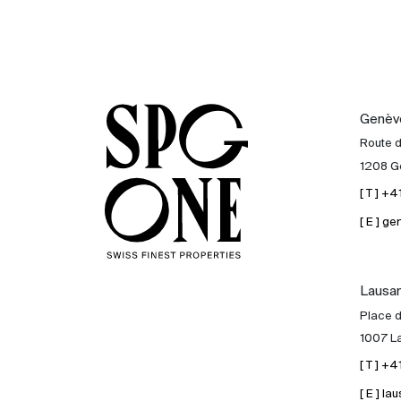
Genèv
Route 
1208 G
[ T ] +
[ E ] 
Lausa
Place d
1007 L
[ T ] +
[ E ] 