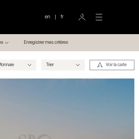
en
fr
es
Enregistrer mes critères
Voir la carte