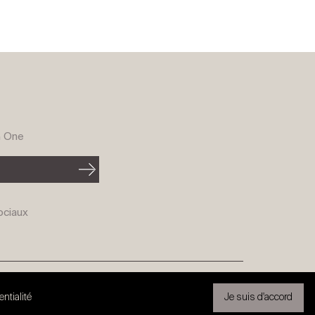
G One
ociaux
Partenariat exclusif
Mentions légales
entialité
Je suis d'accord