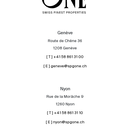
Genève
Route de Chêne 36
1208 Genève
[ T ] +41 58 861 31 00
[ E ] geneve@spgone.ch
Nyon
Rue de la Morâche 9
1260 Nyon
[ T ] +41 58 861 31 10
[ E ] nyon@spgone.ch