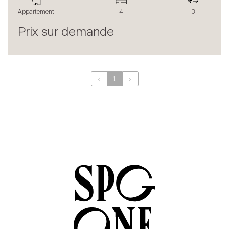
Le blog
Appartement
4
3
en
fr
Prix sur demande
‹
1
›