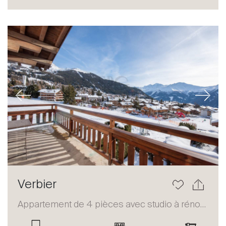
Acheter
Louer
International
Vendre
Previous
Next
À propos
Verbier
Nos experts
Appartement de 4 pièces avec studio à rénover
Contacter