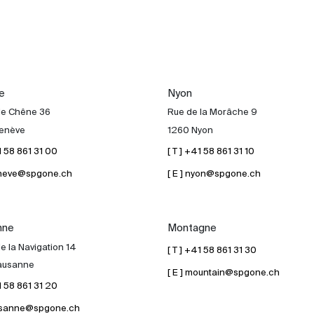
e
Nyon
de Chêne 36
Rue de la Morâche 9
enève
1260 Nyon
41 58 861 31 00
[ T ] +41 58 861 31 10
geneve@spgone.ch
[ E ] nyon@spgone.ch
nne
Montagne
e la Navigation 14
[ T ] +41 58 861 31 30
ausanne
[ E ] mountain@spgone.ch
41 58 861 31 20
lausanne@spgone.ch