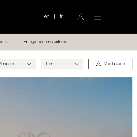
en
fr
es
Enregistrer mes critères
Voir la carte