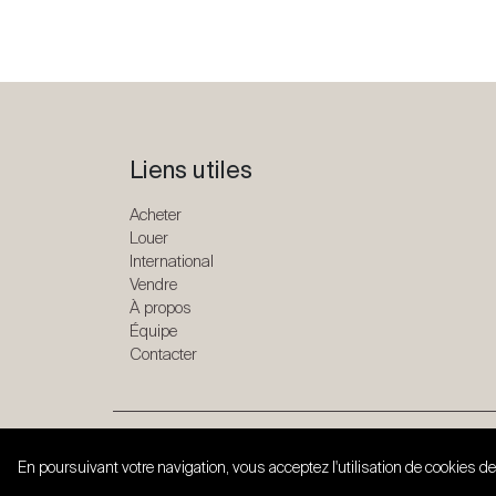
Liens utiles
Acheter
Louer
International
Vendre
À propos
Équipe
Contacter
Copyright © 2026 SPG ONE. Tous droits réservés.
En poursuivant votre navigation, vous acceptez l'utilisation de cookies de