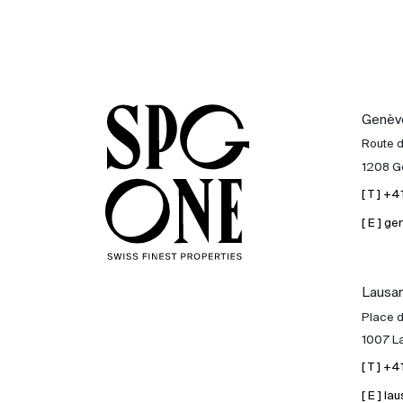
Genèv
Route 
1208 G
[ T ] +
[ E ] 
Lausa
Place d
1007 L
[ T ] +
[ E ] 