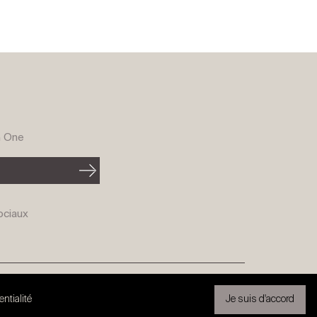
G One
ociaux
Partenariat exclusif
Mentions légales
entialité
Je suis d'accord