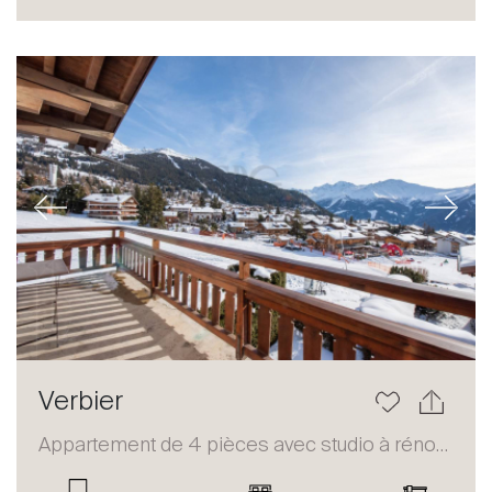
Acheter
Louer
International
Vendre
Previous
Next
À propos
Verbier
Nos experts
Appartement de 4 pièces avec studio à rénover
Contacter