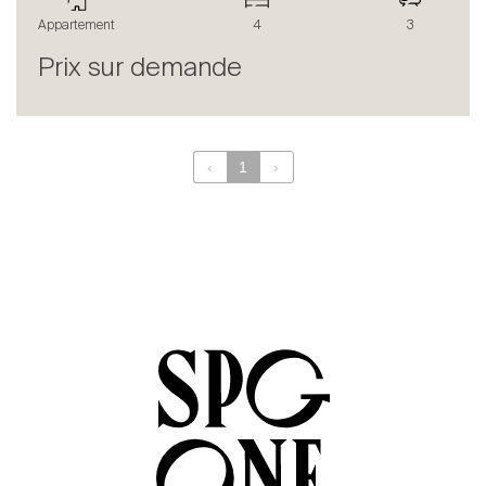
Le blog
Appartement
4
3
en
fr
Prix sur demande
‹
1
›