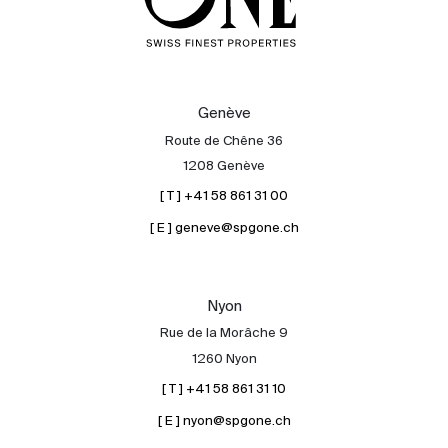
Genève
Route de Chêne 36
1208 Genève
[ T ] +41 58 861 31 00
[ E ] geneve@spgone.ch
Nyon
Rue de la Morâche 9
1260 Nyon
[ T ] +41 58 861 31 10
[ E ] nyon@spgone.ch