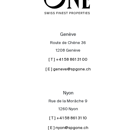
Genève
Route de Chêne 36
1208 Genève
[ T ] +41 58 861 31 00
[ E ] geneve@spgone.ch
Nyon
Rue de la Morâche 9
1260 Nyon
[ T ] +41 58 861 31 10
[ E ] nyon@spgone.ch