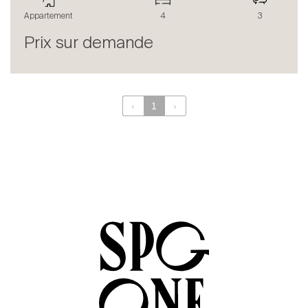
Le blog
Appartement
4
3
en
fr
Prix sur demande
‹
1
›