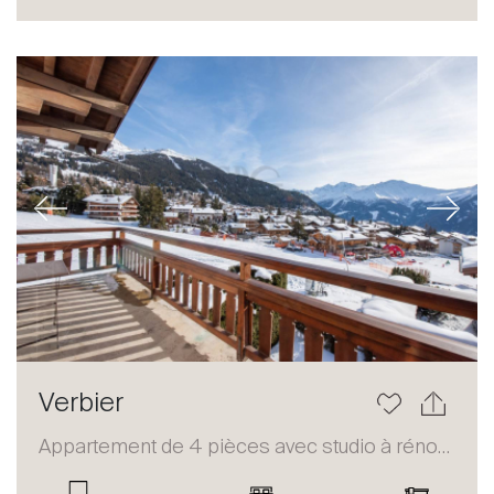
Acheter
Louer
International
Vendre
Previous
Next
À propos
Verbier
Nos experts
Appartement de 4 pièces avec studio à rénover
Contacter