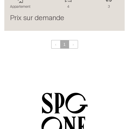
Le blog
Appartement
4
3
en
fr
Prix sur demande
‹
1
›