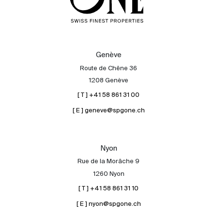
Genève
Route de Chêne 36
1208 Genève
[ T ] +41 58 861 31 00
[ E ] geneve@spgone.ch
Nyon
Rue de la Morâche 9
1260 Nyon
[ T ] +41 58 861 31 10
[ E ] nyon@spgone.ch