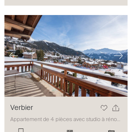
Acheter
Louer
International
Vendre
Previous
Next
À propos
Verbier
Nos experts
Appartement de 4 pièces avec studio à rénover
Contacter