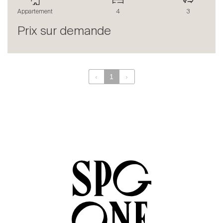
Le blog
Appartement
4
3
en
fr
Prix sur demande
‹
1
›