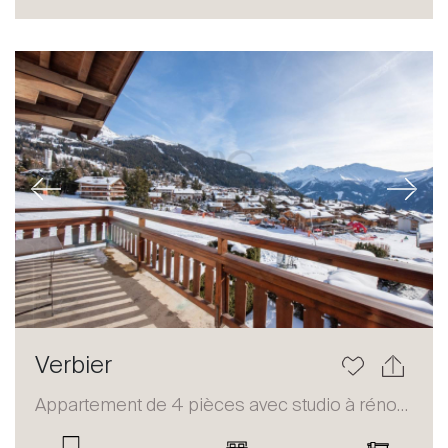
Acheter
Louer
International
Vendre
Previous
Next
À propos
Verbier
Nos experts
Appartement de 4 pièces avec studio à rénover
Contacter