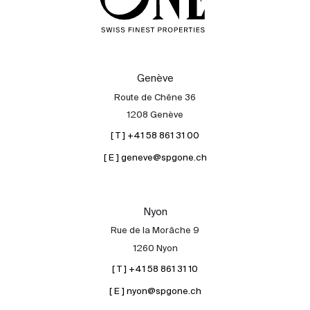
Genève
Route de Chêne 36
1208 Genève
[ T ] +41 58 861 31 00
[ E ] geneve@spgone.ch
Nyon
Rue de la Morâche 9
1260 Nyon
[ T ] +41 58 861 31 10
[ E ] nyon@spgone.ch