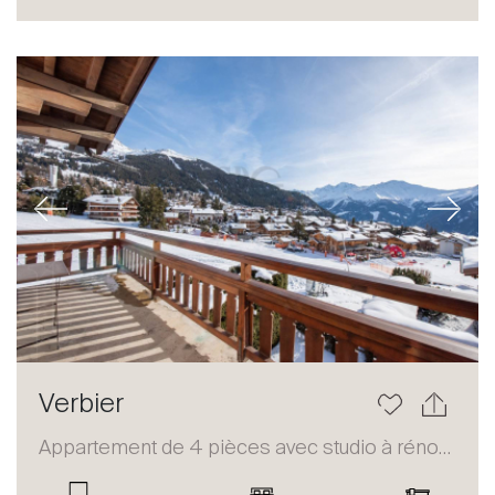
Acheter
Louer
International
Vendre
Previous
Next
À propos
Verbier
Nos experts
Appartement de 4 pièces avec studio à rénover
Contacter