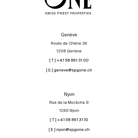
Genève
Route de Chêne 36
1208 Genève
[ T ] +41 58 861 31 00
[ E ] geneve@spgone.ch
Nyon
Rue de la Morâche 9
1260 Nyon
[ T ] +41 58 861 31 10
[ E ] nyon@spgone.ch