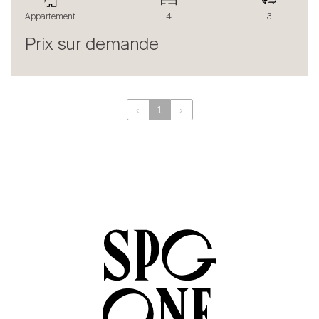
Le blog
Appartement
4
3
en
fr
Prix sur demande
‹
1
›