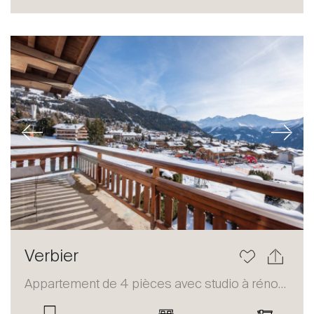
Acheter
Louer
International
Vendre
Previous
Next
À propos
Verbier
Nos experts
Appartement de 4 pièces avec studio à rénover
Contacter