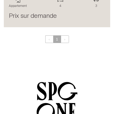
Le blog
Appartement
4
3
en
fr
Prix sur demande
‹
1
›