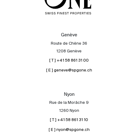
Genève
Route de Chêne 36
1208 Genève
[ T ] +41 58 861 31 00
[ E ] geneve@spgone.ch
Nyon
Rue de la Morâche 9
1260 Nyon
[ T ] +41 58 861 31 10
[ E ] nyon@spgone.ch