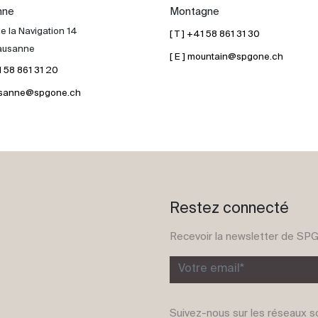
nne
Montagne
e la Navigation 14
[ T ] +41 58 861 31 30
ausanne
[ E ] mountain@spgone.ch
41 58 861 31 20
lausanne@spgone.ch
Restez connecté
Recevoir la newsletter de SP
Votre email*
Suivez-nous sur les réseaux s