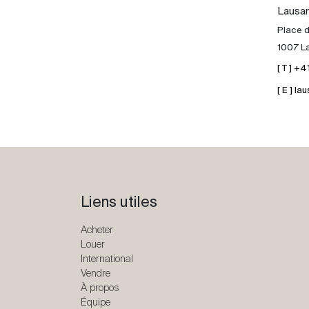
Lausa
Place d
1007 L
[ T ] +
[ E ] 
Liens utiles
Acheter
Louer
International
Vendre
À propos
Équipe