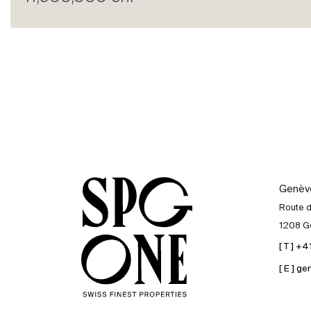
Louer
International
Vendre
Genèv
Route 
1208 G
[ T ] +
[ E ] 