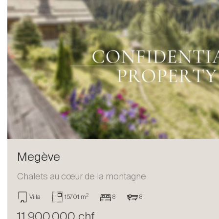
Megève
Chalets au cœur de la montagne
Acheter
2
Villa
15701 m
8
8
11,900,000 chf