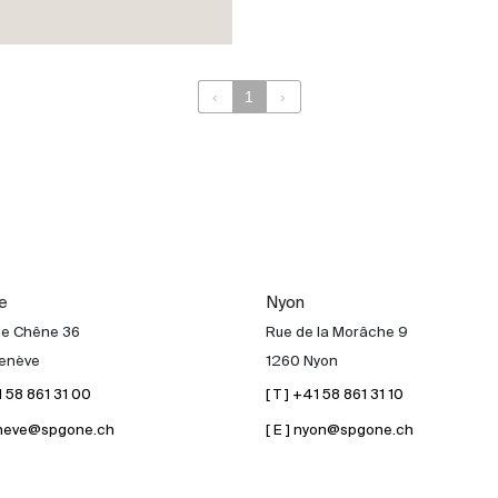
‹
1
›
e
Nyon
de Chêne 36
Rue de la Morâche 9
enève
1260 Nyon
41 58 861 31 00
[ T ] +41 58 861 31 10
geneve@spgone.ch
[ E ] nyon@spgone.ch