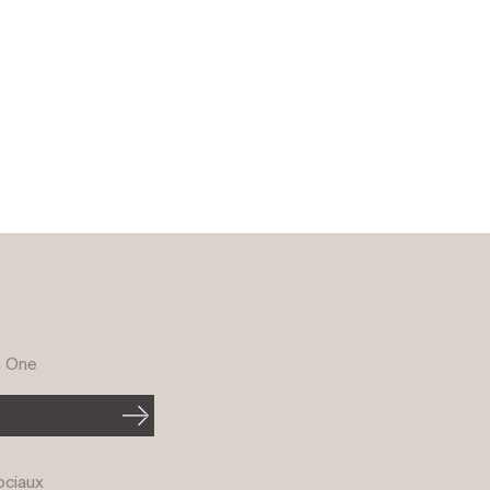
G One
ociaux