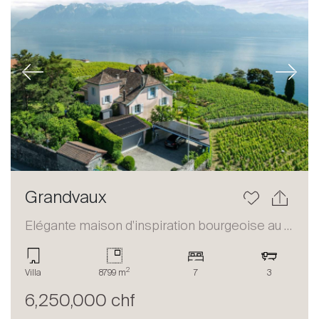
Previous
Next
Grandvaux
Elégante maison d'inspiration bourgeoise au coeur du Lavaux
2
Villa
8799 m
7
3
6,250,000 chf