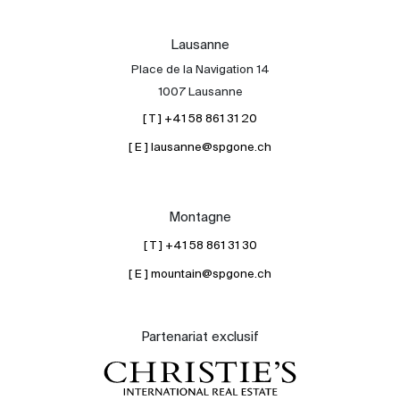
Lausanne
Place de la Navigation 14
1007 Lausanne
[ T ] +41 58 861 31 20
[ E ] lausanne@spgone.ch
Montagne
[ T ] +41 58 861 31 30
[ E ] mountain@spgone.ch
Partenariat exclusif