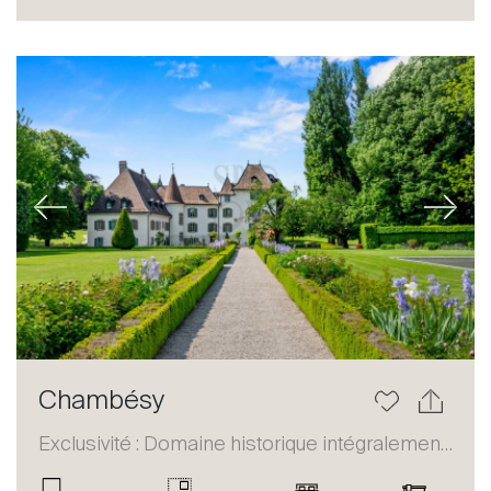
Acheter
Louer
International
Vendre
Previous
Next
À propos
Chambésy
Nos experts
Exclusivité : Domaine historique intégralement restauré
Contacter