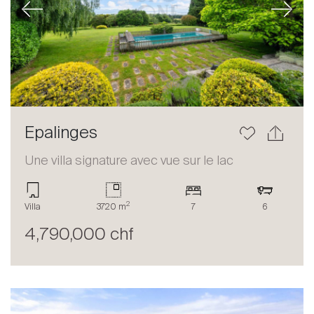
Previous
Next
Epalinges
Une villa signature avec vue sur le lac
2
Villa
3720 m
7
6
4,790,000 chf