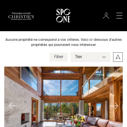
Partenariat exclusif
Acheter
Ville
Aucune propriété ne correspond à vos critères. Voici ci-dessous d'autres
propriétés qui pourraient vous intéresser
Filtrer
Prix
Villa
Chambres
Previous
Next
Critères
Enregistrer mes critères