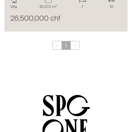
Le blog
2
Villa
32000 m
7
10
en
fr
26,500,000 chf
‹
1
›