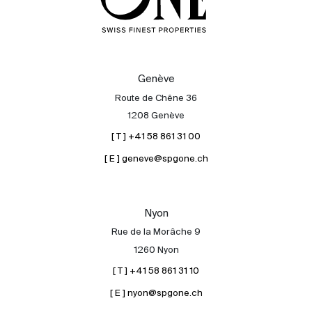
Genève
Route de Chêne 36
1208 Genève
[ T ] +41 58 861 31 00
[ E ] geneve@spgone.ch
Nyon
Rue de la Morâche 9
1260 Nyon
[ T ] +41 58 861 31 10
[ E ] nyon@spgone.ch