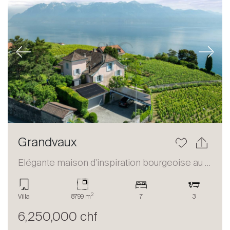
Previous
Next
Grandvaux
Elégante maison d'inspiration bourgeoise au coeur du Lavaux
2
Villa
8799 m
7
3
6,250,000 chf