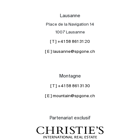
Lausanne
Place de la Navigation 14
1007 Lausanne
[ T ] +41 58 861 31 20
[ E ] lausanne@spgone.ch
Montagne
[ T ] +41 58 861 31 30
[ E ] mountain@spgone.ch
Partenariat exclusif