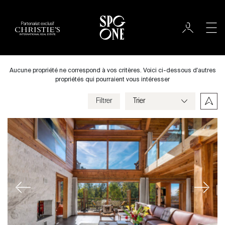
Partenariat exclusif
Acheter
Ville
Aucune propriété ne correspond à vos critères. Voici ci-dessous d'autres
propriétés qui pourraient vous intéresser
Filtrer
Prix
Villa
Chambres
Previous
Next
Critères
Enregistrer mes critères