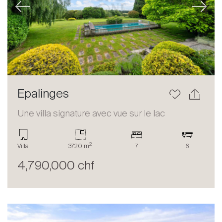
Previous
Next
Epalinges
Une villa signature avec vue sur le lac
2
Villa
3720 m
7
6
4,790,000 chf