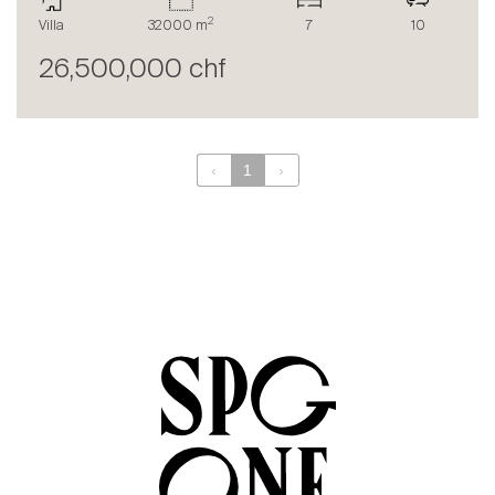
Le blog
2
Villa
32000 m
7
10
en
fr
26,500,000 chf
‹
1
›