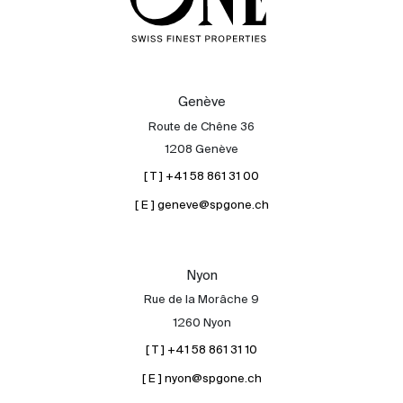
Genève
Route de Chêne 36
1208 Genève
[ T ] +41 58 861 31 00
[ E ] geneve@spgone.ch
Nyon
Rue de la Morâche 9
1260 Nyon
[ T ] +41 58 861 31 10
[ E ] nyon@spgone.ch