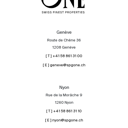
Genève
Route de Chêne 36
1208 Genève
[ T ] +41 58 861 31 00
[ E ] geneve@spgone.ch
Nyon
Rue de la Morâche 9
1260 Nyon
[ T ] +41 58 861 31 10
[ E ] nyon@spgone.ch