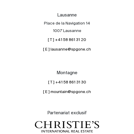
Lausanne
Place de la Navigation 14
1007 Lausanne
[ T ] +41 58 861 31 20
[ E ] lausanne@spgone.ch
Montagne
[ T ] +41 58 861 31 30
[ E ] mountain@spgone.ch
Partenariat exclusif