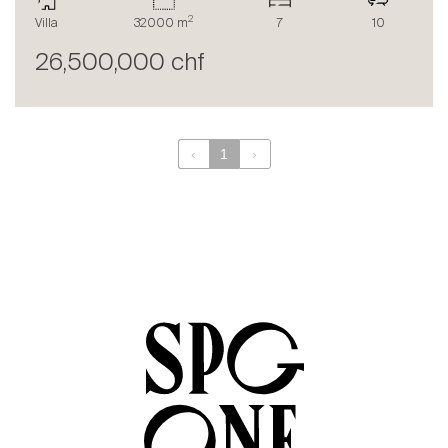
Le blog
2
Villa
32000 m
7
10
en
fr
26,500,000 chf
‹
1
›