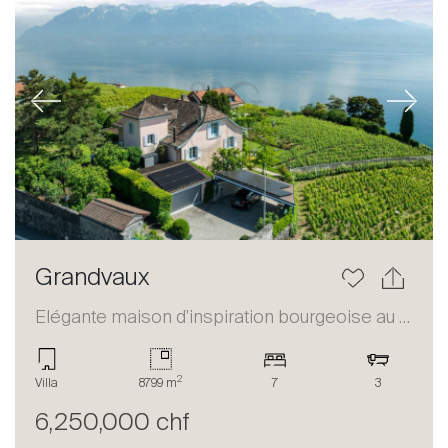
Previous
Next
Grandvaux
Elégante maison d'inspiration bourgeoise au coeur du Lavaux
2
Villa
8799 m
7
3
6,250,000 chf