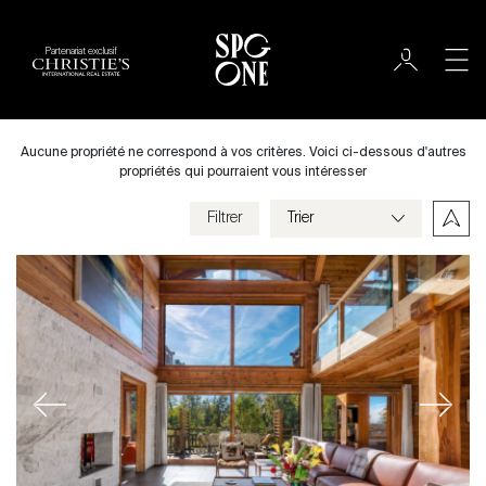
Partenariat exclusif
Acheter
Ville
Aucune propriété ne correspond à vos critères. Voici ci-dessous d'autres
propriétés qui pourraient vous intéresser
Filtrer
Prix
Villa
Chambres
Previous
Next
Critères
Enregistrer mes critères