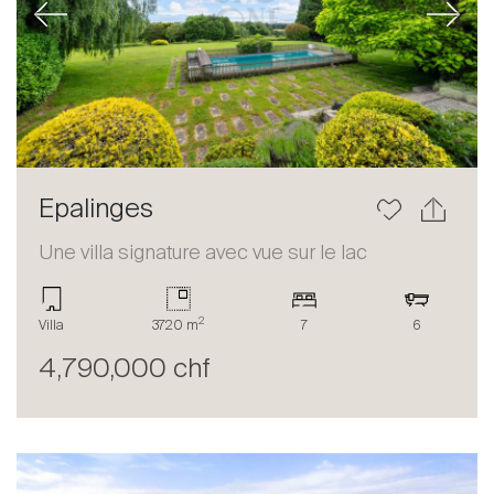
Previous
Next
Epalinges
Une villa signature avec vue sur le lac
2
Villa
3720 m
7
6
4,790,000 chf