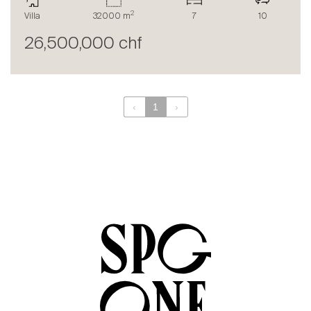
Le blog
2
Villa
32000 m
7
10
en
fr
26,500,000 chf
‹
1
›