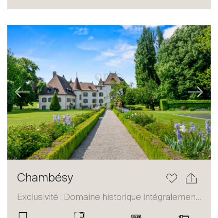
Acheter
Louer
International
Vendre
Previous
Next
À propos
Chambésy
Nos experts
Exclusivité : Domaine historique intégralement restauré
Contacter