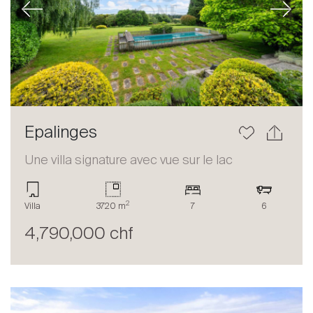
Previous
Next
Epalinges
Une villa signature avec vue sur le lac
2
Villa
3720 m
7
6
4,790,000 chf