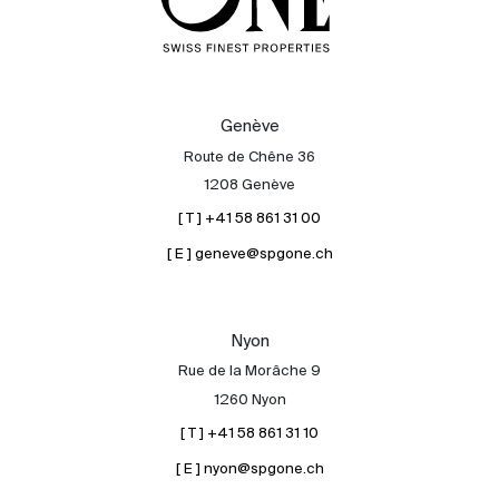
Genève
Route de Chêne 36
1208 Genève
[ T ] +41 58 861 31 00
[ E ] geneve@spgone.ch
Nyon
Rue de la Morâche 9
1260 Nyon
[ T ] +41 58 861 31 10
[ E ] nyon@spgone.ch