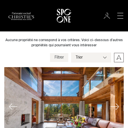
Partenariat exclusif
Acheter
Ville
Aucune propriété ne correspond à vos critères. Voici ci-dessous d'autres
propriétés qui pourraient vous intéresser
Filtrer
Prix
Villa
Chambres
Previous
Next
Critères
Enregistrer mes critères