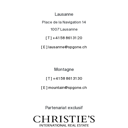
Lausanne
Place de la Navigation 14
1007 Lausanne
[ T ] +41 58 861 31 20
[ E ] lausanne@spgone.ch
Montagne
[ T ] +41 58 861 31 30
[ E ] mountain@spgone.ch
Partenariat exclusif