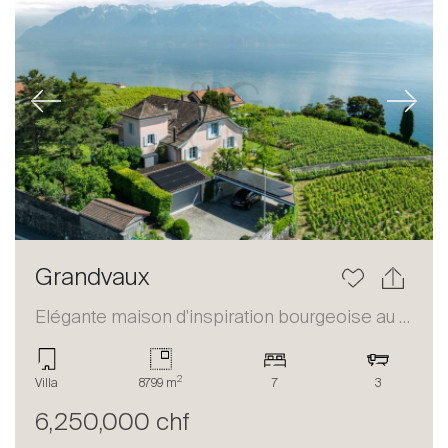
Previous
Next
Grandvaux
Elégante maison d'inspiration bourgeoise au coeur du Lavaux
2
Villa
8799 m
7
3
6,250,000 chf