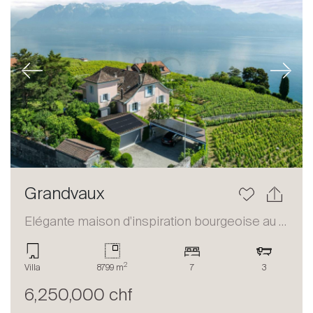
Previous
Next
Grandvaux
Elégante maison d'inspiration bourgeoise au coeur du Lavaux
2
Villa
8799 m
7
3
6,250,000 chf