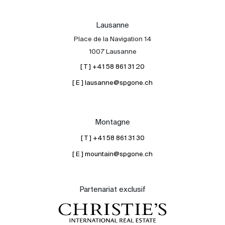
Lausanne
Place de la Navigation 14
1007 Lausanne
[ T ] +41 58 861 31 20
[ E ] lausanne@spgone.ch
Montagne
[ T ] +41 58 861 31 30
[ E ] mountain@spgone.ch
Partenariat exclusif