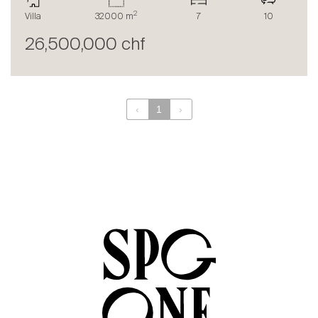
Le blog
2
Villa
32000 m
7
10
en
fr
26,500,000 chf
‹
1
›