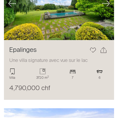
Previous
Next
Epalinges
Une villa signature avec vue sur le lac
2
Villa
3720 m
7
6
4,790,000 chf