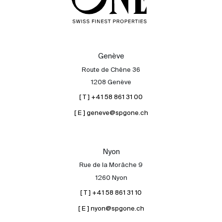
Genève
Route de Chêne 36
1208 Genève
[ T ] +41 58 861 31 00
[ E ] geneve@spgone.ch
Nyon
Rue de la Morâche 9
1260 Nyon
[ T ] +41 58 861 31 10
[ E ] nyon@spgone.ch