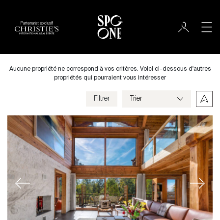
Partenariat exclusif
Acheter
Ville
Aucune propriété ne correspond à vos critères. Voici ci-dessous d'autres
propriétés qui pourraient vous intéresser
Filtrer
Prix
Villa
Chambres
Previous
Next
Critères
Enregistrer mes critères