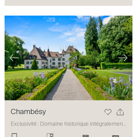
Acheter
Louer
International
Vendre
Previous
Next
À propos
Chambésy
Nos experts
Exclusivité : Domaine historique intégralement restauré
Contacter