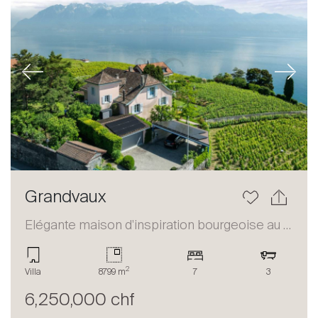
Previous
Next
Grandvaux
Elégante maison d'inspiration bourgeoise au coeur du Lavaux
2
Villa
8799 m
7
3
6,250,000 chf