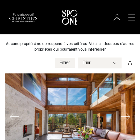
Partenariat exclusif
Acheter
Ville
Aucune propriété ne correspond à vos critères. Voici ci-dessous d'autres
propriétés qui pourraient vous intéresser
Filtrer
Prix
Villa
Chambres
Previous
Next
Critères
Enregistrer mes critères