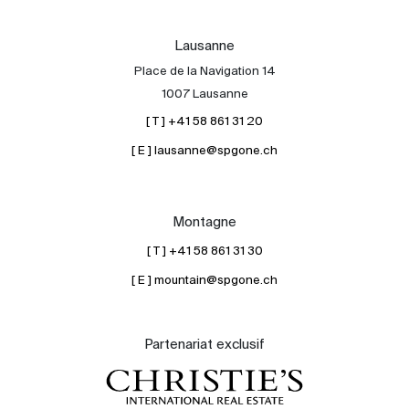
Lausanne
Place de la Navigation 14
1007 Lausanne
[ T ] +41 58 861 31 20
[ E ] lausanne@spgone.ch
Montagne
[ T ] +41 58 861 31 30
[ E ] mountain@spgone.ch
Partenariat exclusif