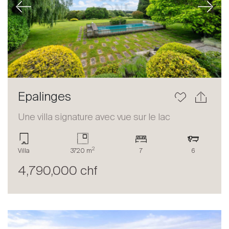
Previous
Next
Epalinges
Une villa signature avec vue sur le lac
2
Villa
3720 m
7
6
4,790,000 chf