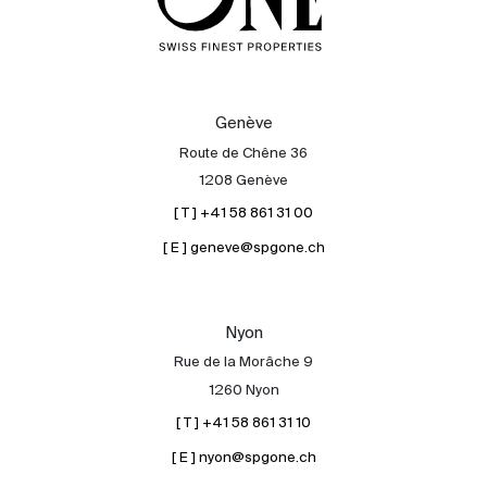
Genève
Route de Chêne 36
1208 Genève
[ T ] +41 58 861 31 00
[ E ] geneve@spgone.ch
Nyon
Rue de la Morâche 9
1260 Nyon
[ T ] +41 58 861 31 10
[ E ] nyon@spgone.ch