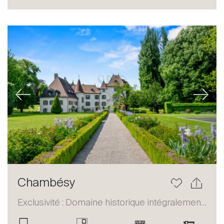
Acheter
Louer
International
Vendre
Previous
Next
À propos
Chambésy
Nos experts
Exclusivité : Domaine historique intégralement restauré
Contacter