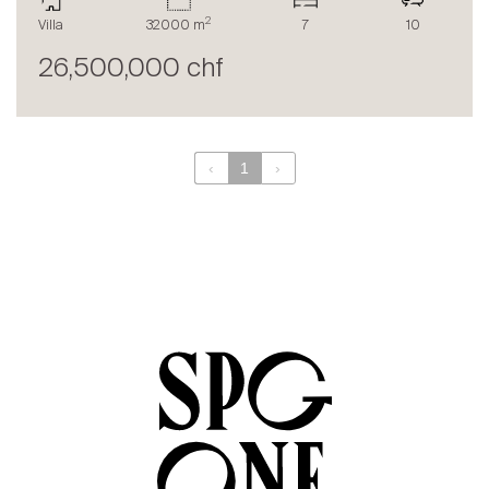
Le blog
2
Villa
32000 m
7
10
en
fr
26,500,000 chf
‹
1
›