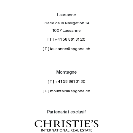
Lausanne
Place de la Navigation 14
1007 Lausanne
[ T ] +41 58 861 31 20
[ E ] lausanne@spgone.ch
Montagne
[ T ] +41 58 861 31 30
[ E ] mountain@spgone.ch
Partenariat exclusif