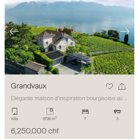
Previous
Next
Grandvaux
Elégante maison d'inspiration bourgeoise au coeur du Lavaux
2
Villa
8799 m
7
3
6,250,000 chf