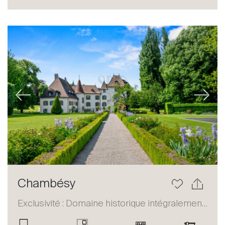
Acheter
Louer
International
Vendre
Previous
Next
À propos
Chambésy
Nos experts
Exclusivité : Domaine historique intégralement restauré
Contacter