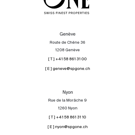
Genève
Route de Chêne 36
1208 Genève
[ T ] +41 58 861 31 00
[ E ] geneve@spgone.ch
Nyon
Rue de la Morâche 9
1260 Nyon
[ T ] +41 58 861 31 10
[ E ] nyon@spgone.ch