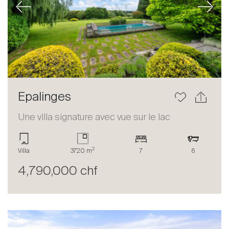
Previous
Next
Epalinges
Une villa signature avec vue sur le lac
2
Villa
3720 m
7
6
4,790,000 chf