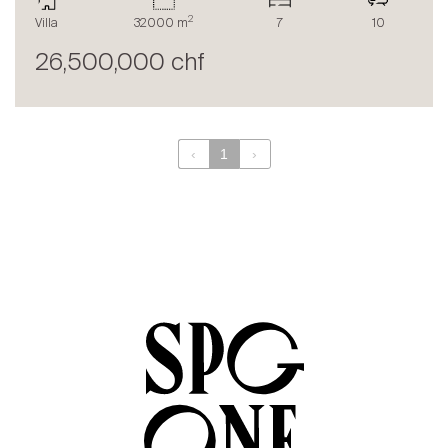
Le blog
2
Villa
32000 m
7
10
en
fr
26,500,000 chf
‹
1
›