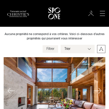
Partenariat exclusif
Acheter
Ville
Aucune propriété ne correspond à vos critères. Voici ci-dessous d'autres
propriétés qui pourraient vous intéresser
Filtrer
Prix
Villa
Chambres
Previous
Next
Critères
Enregistrer mes critères