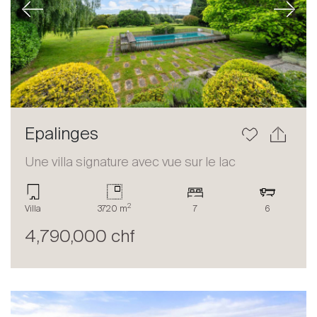
Previous
Next
Epalinges
Une villa signature avec vue sur le lac
2
Villa
3720 m
7
6
4,790,000 chf