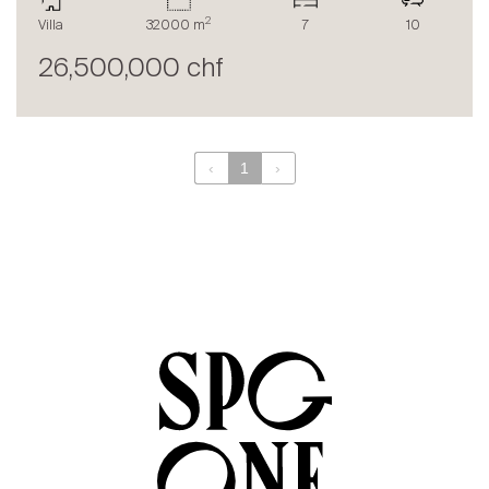
Le blog
2
Villa
32000 m
7
10
en
fr
26,500,000 chf
‹
1
›