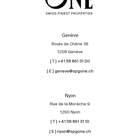
Genève
Route de Chêne 36
1208 Genève
[ T ] +41 58 861 31 00
[ E ] geneve@spgone.ch
Nyon
Rue de la Morâche 9
1260 Nyon
[ T ] +41 58 861 31 10
[ E ] nyon@spgone.ch