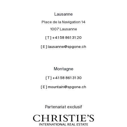
Lausanne
Place de la Navigation 14
1007 Lausanne
[ T ] +41 58 861 31 20
[ E ] lausanne@spgone.ch
Montagne
[ T ] +41 58 861 31 30
[ E ] mountain@spgone.ch
Partenariat exclusif