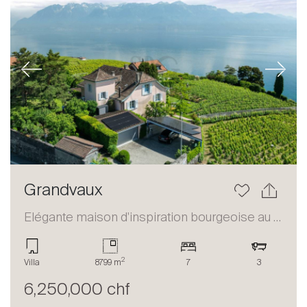
Previous
Next
Grandvaux
Elégante maison d'inspiration bourgeoise au coeur du Lavaux
2
Villa
8799 m
7
3
6,250,000 chf