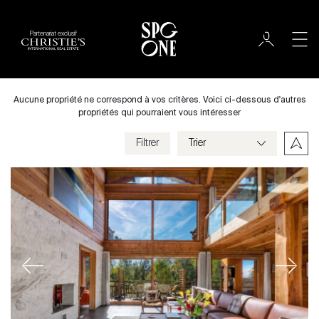
Partenariat exclusif
Acheter
Ville
Aucune propriété ne correspond à vos critères. Voici ci-dessous d'autres
propriétés qui pourraient vous intéresser
Filtrer
Prix
Villa
Chambres
Previous
Next
Critères
Enregistrer mes critères