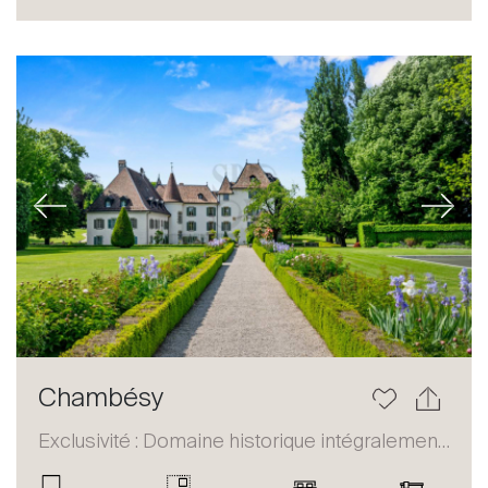
Acheter
Louer
International
Vendre
Previous
Next
À propos
Chambésy
Nos experts
Exclusivité : Domaine historique intégralement restauré
Contacter