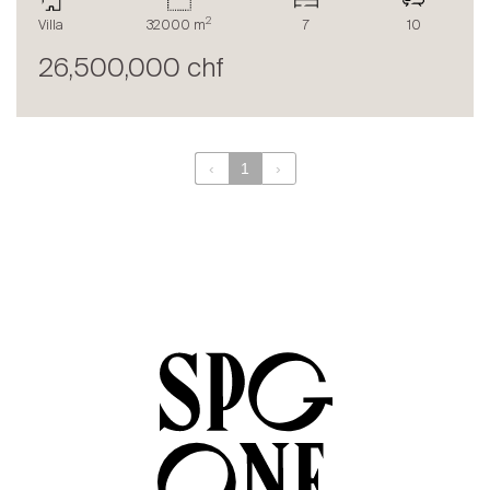
Le blog
2
Villa
32000 m
7
10
en
fr
26,500,000 chf
‹
1
›