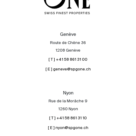
Genève
Route de Chêne 36
1208 Genève
[ T ] +41 58 861 31 00
[ E ] geneve@spgone.ch
Nyon
Rue de la Morâche 9
1260 Nyon
[ T ] +41 58 861 31 10
[ E ] nyon@spgone.ch