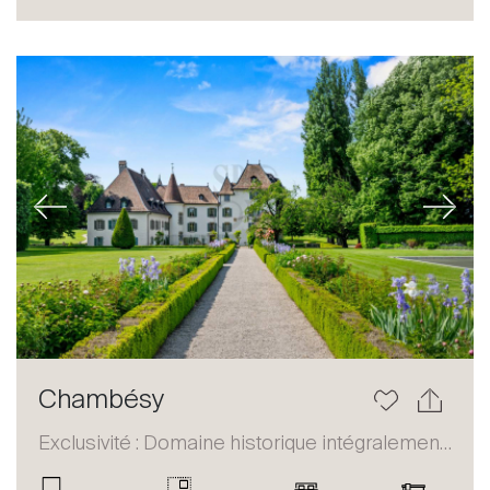
Acheter
Louer
International
Vendre
Previous
Next
À propos
Chambésy
Nos experts
Exclusivité : Domaine historique intégralement restauré
Contacter