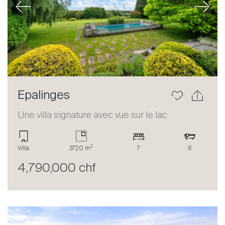
Previous
Next
Epalinges
Une villa signature avec vue sur le lac
2
Villa
3720 m
7
6
4,790,000 chf