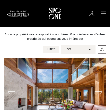
Partenariat exclusif
Acheter
Ville
Aucune propriété ne correspond à vos critères. Voici ci-dessous d'autres
propriétés qui pourraient vous intéresser
Filtrer
Prix
Villa
Chambres
Previous
Next
Critères
Enregistrer mes critères