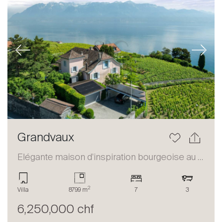
Previous
Next
Grandvaux
Elégante maison d'inspiration bourgeoise au coeur du Lavaux
2
Villa
8799 m
7
3
6,250,000 chf