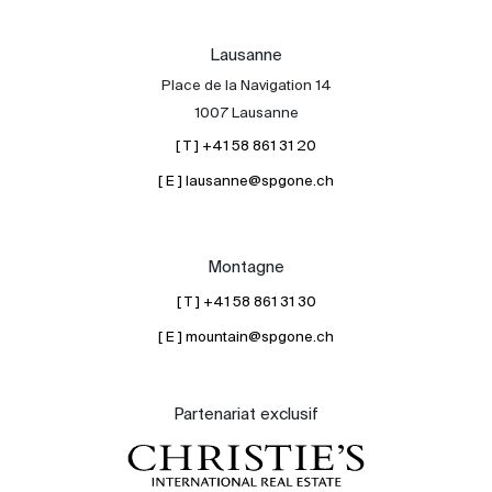
Lausanne
Place de la Navigation 14
1007 Lausanne
[ T ] +41 58 861 31 20
[ E ] lausanne@spgone.ch
Montagne
[ T ] +41 58 861 31 30
[ E ] mountain@spgone.ch
Partenariat exclusif