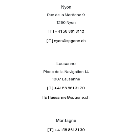
Nos experts
Nyon
Rue de la Morâche 9
Contacter
1260 Nyon
Le blog
[ T ] +41 58 861 31 10
en
fr
[ E ] nyon@spgone.ch
Lausanne
Place de la Navigation 14
1007 Lausanne
[ T ] +41 58 861 31 20
[ E ] lausanne@spgone.ch
Montagne
[ T ] +41 58 861 31 30