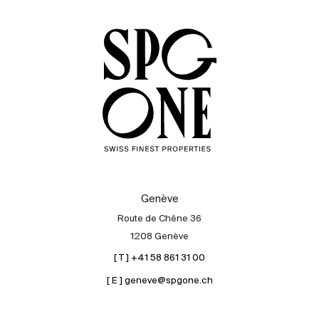
Acheter
Louer
International
Vendre
Genève
Route de Chêne 36
1208 Genève
[ T ] +41 58 861 31 00
[ E ] geneve@spgone.ch
À propos