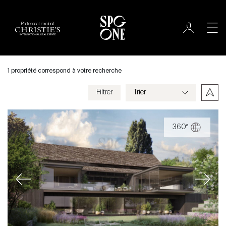
Partenariat exclusif
Acheter
Ville
1 propriété correspond à votre recherche
Mies
Filtrer
Prix
360°
Villa
Chambres
Previous
Next
Critères
Enregistrer mes critères