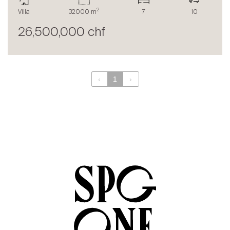
Le blog
2
Villa
32000 m
7
10
en
fr
26,500,000 chf
‹
1
›