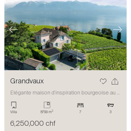
Previous
Next
Grandvaux
Elégante maison d'inspiration bourgeoise au coeur du Lavaux
2
Villa
8799 m
7
3
6,250,000 chf