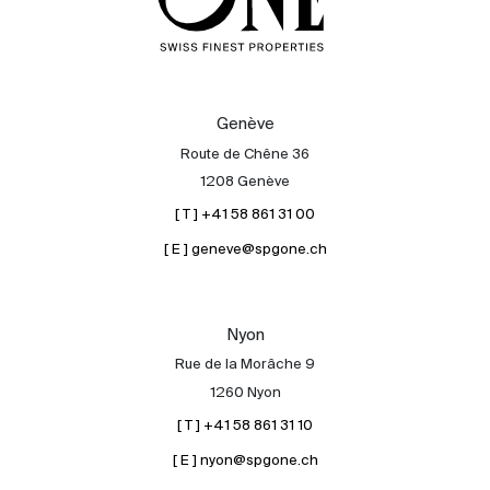
Genève
Route de Chêne 36
1208 Genève
[ T ] +41 58 861 31 00
[ E ] geneve@spgone.ch
Nyon
Rue de la Morâche 9
1260 Nyon
[ T ] +41 58 861 31 10
[ E ] nyon@spgone.ch