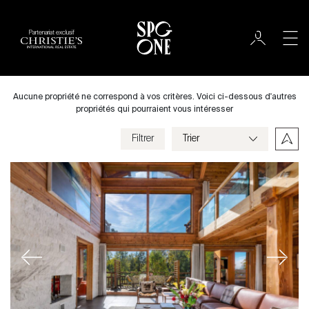
Partenariat exclusif
Acheter
Ville
Aucune propriété ne correspond à vos critères. Voici ci-dessous d'autres
propriétés qui pourraient vous intéresser
Filtrer
Prix
Villa
Chambres
Previous
Next
Critères
Enregistrer mes critères