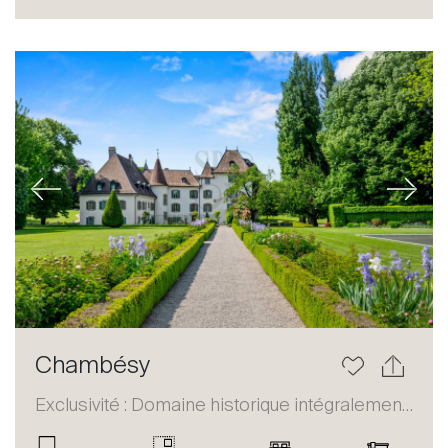
Acheter
Louer
International
Vendre
Previous
Next
À propos
Chambésy
Nos experts
Exclusivité : Domaine historique intégralement restauré
Contacter