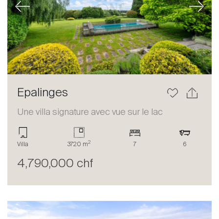
Previous
Next
Epalinges
Une villa signature avec vue sur le lac
2
Villa
3720 m
7
6
4,790,000 chf