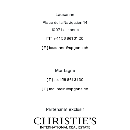
Lausanne
Place de la Navigation 14
1007 Lausanne
[ T ] +41 58 861 31 20
[ E ] lausanne@spgone.ch
Montagne
[ T ] +41 58 861 31 30
[ E ] mountain@spgone.ch
Partenariat exclusif