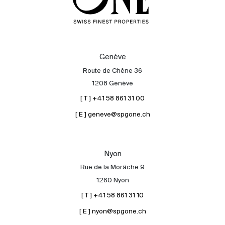
Genève
Route de Chêne 36
1208 Genève
[ T ] +41 58 861 31 00
[ E ] geneve@spgone.ch
Nyon
Rue de la Morâche 9
1260 Nyon
[ T ] +41 58 861 31 10
[ E ] nyon@spgone.ch