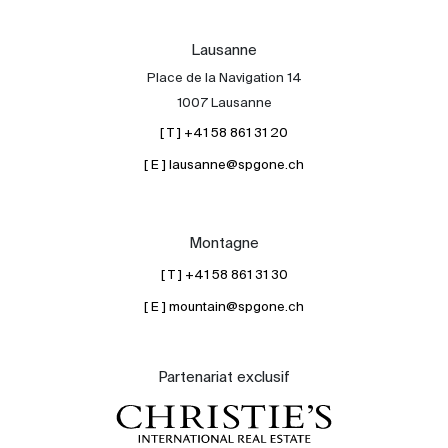
Lausanne
Place de la Navigation 14
1007 Lausanne
[ T ] +41 58 861 31 20
[ E ] lausanne@spgone.ch
Montagne
[ T ] +41 58 861 31 30
[ E ] mountain@spgone.ch
Partenariat exclusif