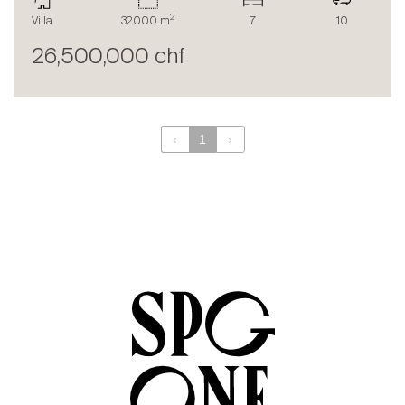
Le blog
2
Villa
32000 m
7
10
en
fr
26,500,000 chf
‹
1
›