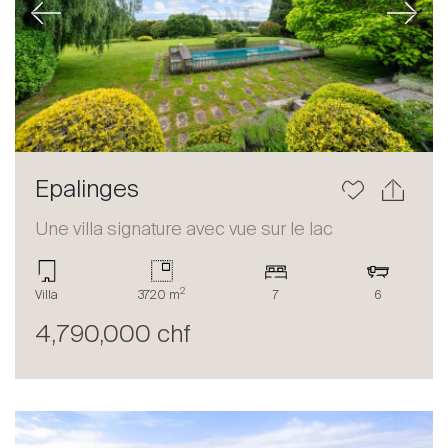
Previous
Next
Epalinges
Une villa signature avec vue sur le lac
2
Villa
3720 m
7
6
4,790,000 chf