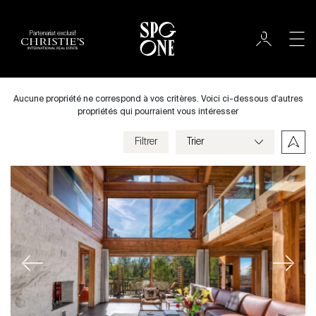
Partenariat exclusif
Acheter
Ville
Aucune propriété ne correspond à vos critères. Voici ci-dessous d'autres
propriétés qui pourraient vous intéresser
Filtrer
Prix
Villa
Chambres
Previous
Next
Critères
Enregistrer mes critères