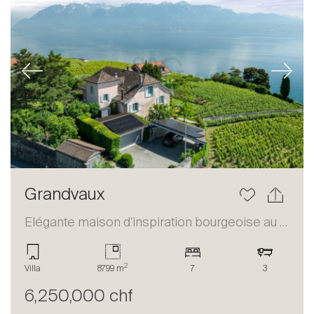
Previous
Next
Grandvaux
Elégante maison d'inspiration bourgeoise au coeur du Lavaux
2
Villa
8799 m
7
3
6,250,000 chf