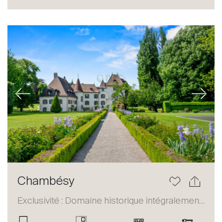
Acheter
Louer
International
Vendre
Previous
Next
À propos
Chambésy
Nos experts
Exclusivité : Domaine historique intégralement restauré
Contacter