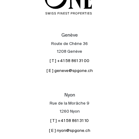
Genève
Route de Chêne 36
1208 Genève
[ T ] +41 58 861 31 00
[ E ] geneve@spgone.ch
Nyon
Rue de la Morâche 9
1260 Nyon
[ T ] +41 58 861 31 10
[ E ] nyon@spgone.ch