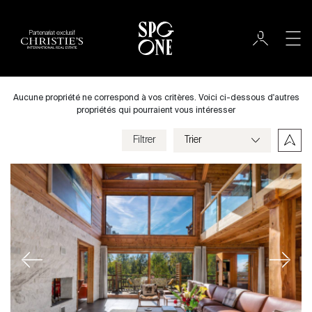
Partenariat exclusif
Acheter
Ville
Aucune propriété ne correspond à vos critères. Voici ci-dessous d'autres
propriétés qui pourraient vous intéresser
Filtrer
Prix
Type de bien
Chambres
Previous
Next
Critères
Enregistrer mes critères