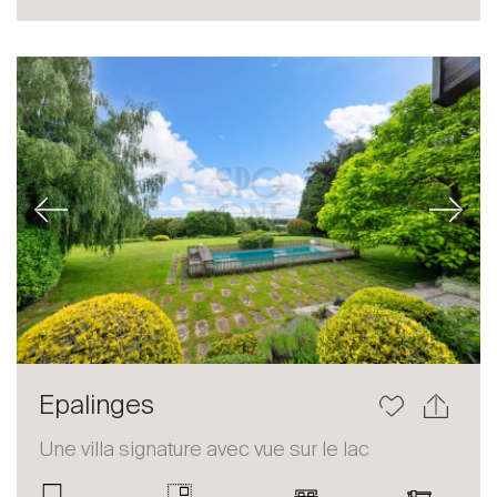
Acheter
Louer
International
Vendre
Previous
Next
À propos
Epalinges
Nos experts
Une villa signature avec vue sur le lac
Contacter