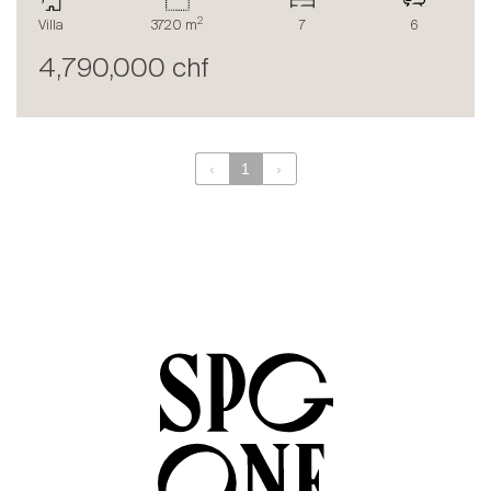
Le blog
2
Villa
3720 m
7
6
en
fr
4,790,000 chf
‹
1
›