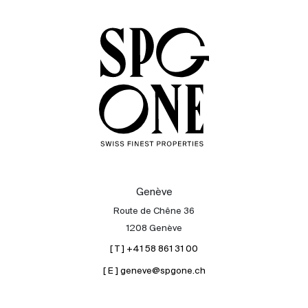
Acheter
Louer
International
Vendre
Genève
Route de Chêne 36
1208 Genève
[ T ] +41 58 861 31 00
[ E ] geneve@spgone.ch
À propos