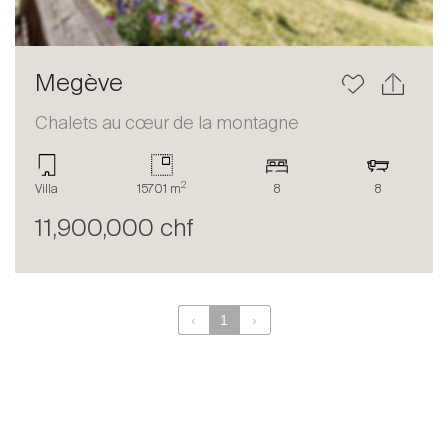
Megève
Chalets au cœur de la montagne
2
Villa
15701 m
8
8
11,900,000 chf
‹
1
›