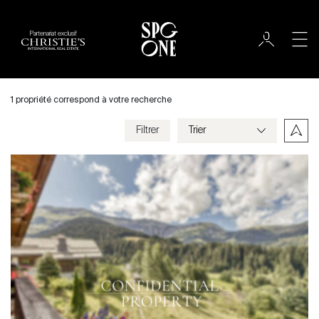
Partenariat exclusif
Acheter
Ville
1 propriété correspond à votre recherche
Megève
Filtrer
Prix
Type de bien
Chambres
Critères
Enregistrer mes critères