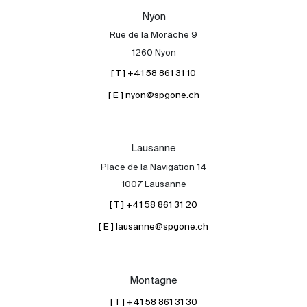
Nos experts
Nyon
Rue de la Morâche 9
Contacter
1260 Nyon
Le blog
[ T ] +41 58 861 31 10
en
fr
[ E ] nyon@spgone.ch
Lausanne
Place de la Navigation 14
1007 Lausanne
[ T ] +41 58 861 31 20
[ E ] lausanne@spgone.ch
Montagne
[ T ] +41 58 861 31 30