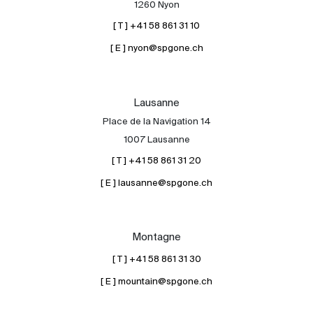
1260 Nyon
[ T ] +41 58 861 31 10
[ E ] nyon@spgone.ch
Lausanne
Place de la Navigation 14
À propos
1007 Lausanne
Nos experts
[ T ] +41 58 861 31 20
Contacter
[ E ] lausanne@spgone.ch
Le blog
en
fr
Montagne
[ T ] +41 58 861 31 30
[ E ] mountain@spgone.ch