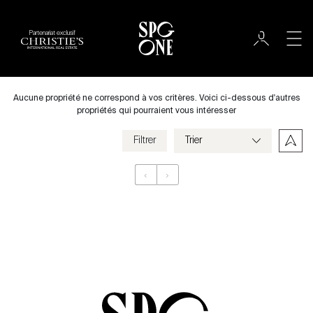
Partenariat exclusif
International
Ville
Aucune propriété ne correspond à vos critères. Voici ci-dessous d'autres
propriétés qui pourraient vous intéresser
Filtrer
Prix
‹
›
Appartement
Chambres
Critères
Enregistrer mes critères