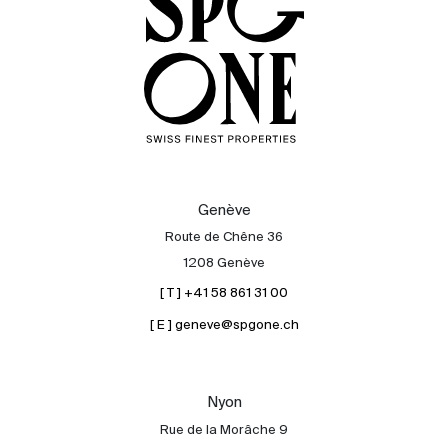
Genève
Route de Chêne 36
1208 Genève
[ T ] +41 58 861 31 00
[ E ] geneve@spgone.ch
Acheter
Louer
International
Nyon
Vendre
Rue de la Morâche 9