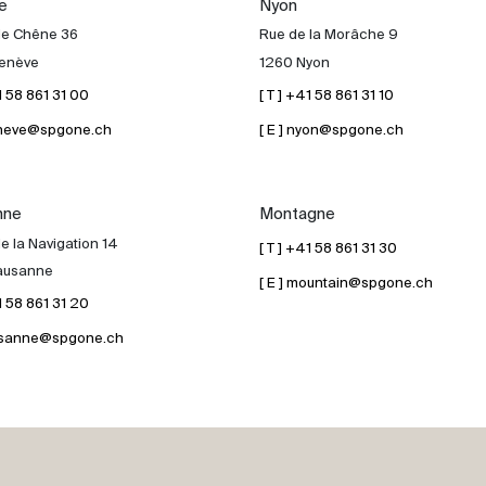
e
Nyon
de Chêne 36
Rue de la Morâche 9
enève
1260 Nyon
41 58 861 31 00
[ T ] +41 58 861 31 10
geneve@spgone.ch
[ E ] nyon@spgone.ch
nne
Montagne
e la Navigation 14
[ T ] +41 58 861 31 30
ausanne
[ E ] mountain@spgone.ch
41 58 861 31 20
lausanne@spgone.ch