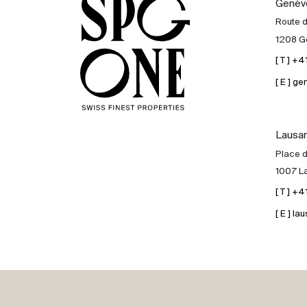
Genèv
Acheter
Route 
1208 G
Louer
[ T ] +
[ E ] 
International
Lausa
Vendre
Place d
1007 L
[ T ] +
[ E ] 