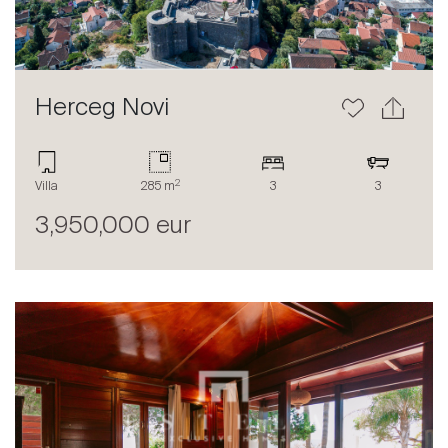
Herceg Novi
2
Acheter
Villa
285 m
3
3
Louer
3,950,000 eur
International
Vendre