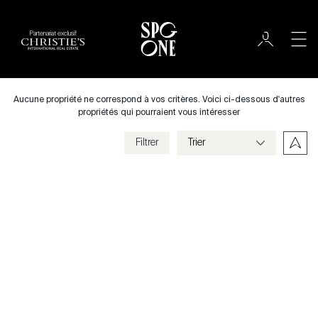
Partenariat exclusif
International
Ville
Aucune propriété ne correspond à vos critères. Voici ci-dessous d'autres
propriétés qui pourraient vous intéresser
Filtrer
Prix
Villa
Chambres
Previous
Next
Critères
Enregistrer mes critères