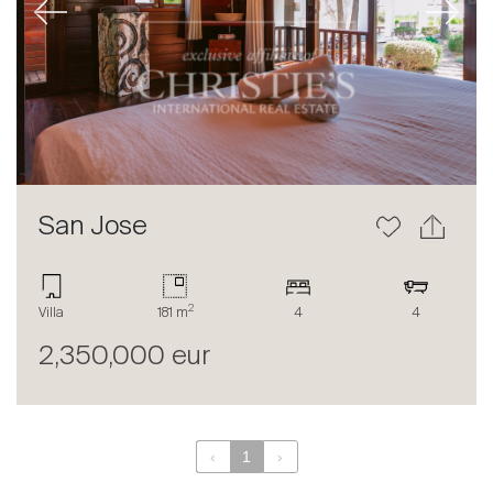
Previous
Next
À propos
Nos experts
Contacter
Le blog
en
fr
San Jose
2
Villa
181 m
4
4
2,350,000 eur
‹
1
›