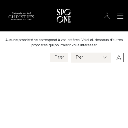
Partenariat exclusif
International
Ville
Aucune propriété ne correspond à vos critères. Voici ci-dessous d'autres
propriétés qui pourraient vous intéresser
Filtrer
Prix
Villa
Chambres
Previous
Next
Critères
Enregistrer mes critères