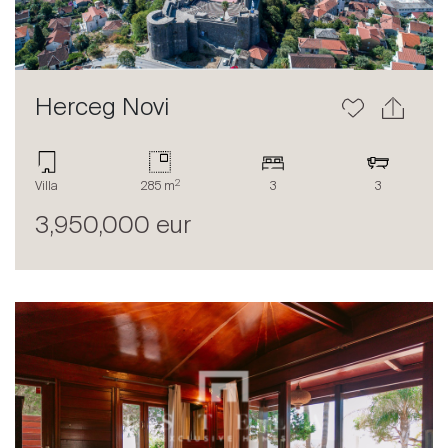
Herceg Novi
2
Acheter
Villa
285 m
3
3
Louer
3,950,000 eur
International
Vendre