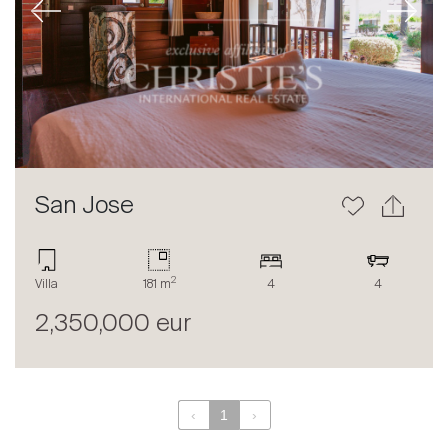
Previous
Next
À propos
Nos experts
Contacter
Le blog
en
fr
San Jose
2
Villa
181 m
4
4
2,350,000 eur
‹
1
›