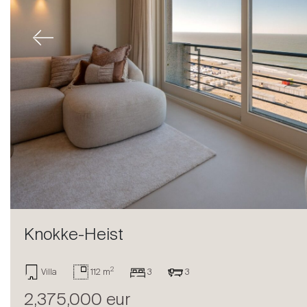
Previous
Knokke-Heist
2
Villa
112 m
3
3
2,375,000 eur