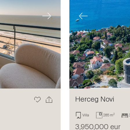
Next
Previous
Herceg Novi
2
Villa
285 m
3,950,000 eur