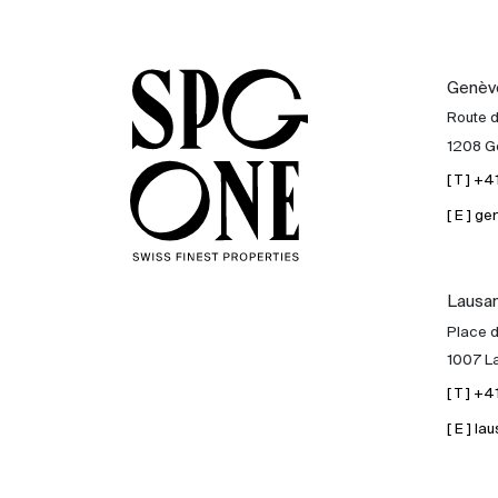
Genèv
Route 
1208 G
[ T ] +
[ E ] 
Lausa
Place d
1007 L
[ T ] +
[ E ] 