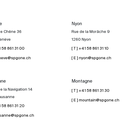
e
Nyon
de Chêne 36
Rue de la Morâche 9
enève
1260 Nyon
41 58 861 31 00
[ T ] +41 58 861 31 10
geneve@spgone.ch
[ E ] nyon@spgone.ch
nne
Montagne
e la Navigation 14
[ T ] +41 58 861 31 30
ausanne
[ E ] mountain@spgone.ch
41 58 861 31 20
lausanne@spgone.ch