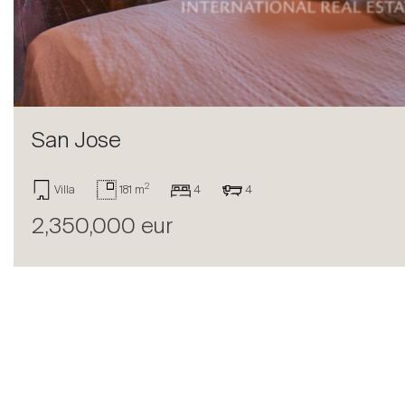
Vendre
San Jose
2
Villa
181 m
4
4
2,350,000 eur