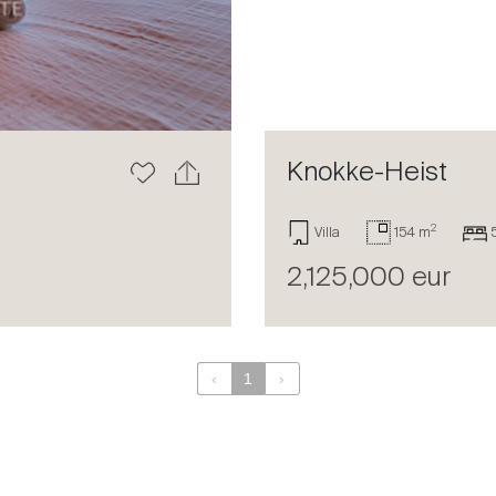
Knokke-Heist
2
Villa
154 m
2,125,000 eur
‹
1
›