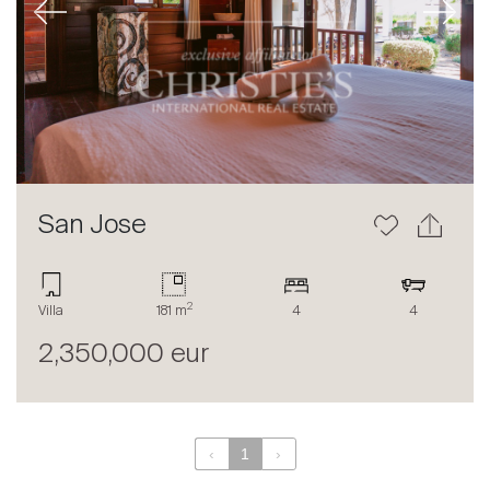
Previous
Next
À propos
Nos experts
Contacter
Le blog
en
fr
San Jose
2
Villa
181 m
4
4
2,350,000 eur
‹
1
›