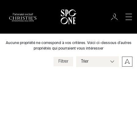
Partenariat exclusif
International
Ville
Aucune propriété ne correspond à vos critères. Voici ci-dessous d'autres
propriétés qui pourraient vous intéresser
Filtrer
Prix
Villa
Chambres
Previous
Next
Critères
Enregistrer mes critères