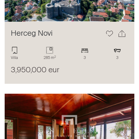
Herceg Novi
2
Acheter
Villa
285 m
3
3
Louer
3,950,000 eur
International
Vendre