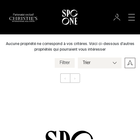
Partenariat exclusif
Louer
Ville
Aucune propriété ne correspond à vos critères. Voici ci-dessous d'autres
propriétés qui pourraient vous intéresser
Filtrer
Prix
‹
›
Appartement
Chambres
Critères
Enregistrer mes critères