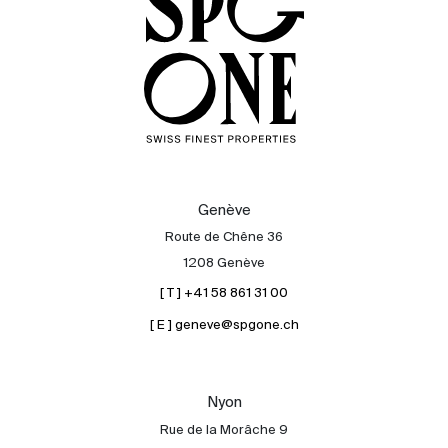
Genève
Route de Chêne 36
1208 Genève
[ T ] +41 58 861 31 00
[ E ] geneve@spgone.ch
Acheter
Louer
International
Nyon
Vendre
Rue de la Morâche 9