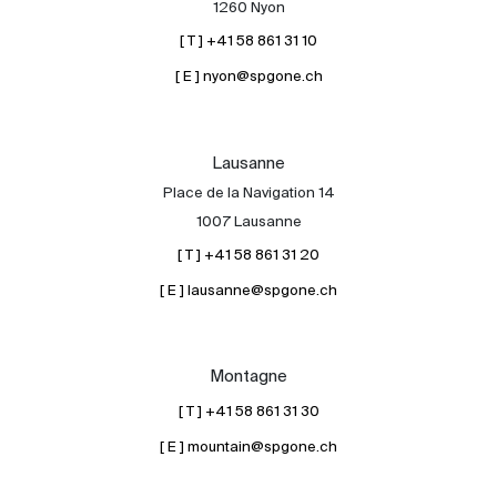
1260 Nyon
[ T ] +41 58 861 31 10
[ E ] nyon@spgone.ch
Lausanne
Place de la Navigation 14
À propos
1007 Lausanne
Nos experts
[ T ] +41 58 861 31 20
Contacter
[ E ] lausanne@spgone.ch
Le blog
en
fr
Montagne
[ T ] +41 58 861 31 30
[ E ] mountain@spgone.ch