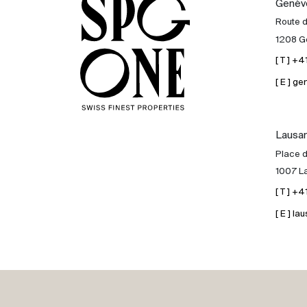
Genèv
Acheter
Route 
1208 G
Louer
[ T ] +
[ E ] 
International
Lausa
Vendre
Place d
1007 L
[ T ] +
[ E ] 