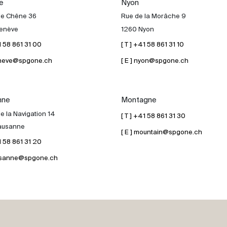
e
Nyon
de Chêne 36
Rue de la Morâche 9
enève
1260 Nyon
41 58 861 31 00
[ T ] +41 58 861 31 10
geneve@spgone.ch
[ E ] nyon@spgone.ch
nne
Montagne
e la Navigation 14
[ T ] +41 58 861 31 30
ausanne
[ E ] mountain@spgone.ch
41 58 861 31 20
lausanne@spgone.ch