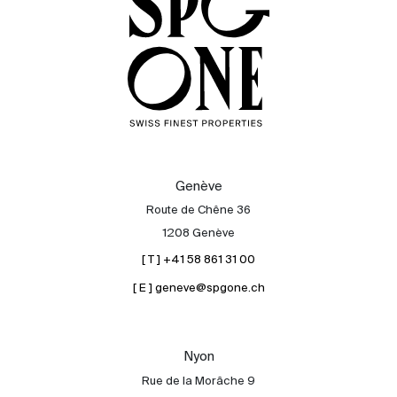
Genève
Route de Chêne 36
1208 Genève
[ T ] +41 58 861 31 00
[ E ] geneve@spgone.ch
Acheter
Louer
International
Nyon
Vendre
Rue de la Morâche 9