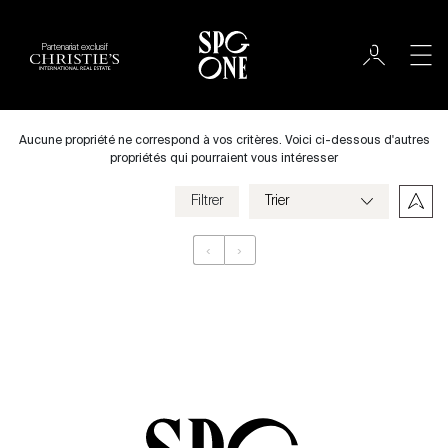
Partenariat exclusif
Louer
Ville
Aucune propriété ne correspond à vos critères. Voici ci-dessous d'autres
propriétés qui pourraient vous intéresser
Filtrer
Prix
‹
›
Appartement
Chambres
Critères
Enregistrer mes critères