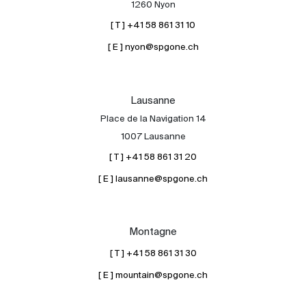
1260 Nyon
[ T ] +41 58 861 31 10
[ E ] nyon@spgone.ch
Lausanne
Place de la Navigation 14
À propos
1007 Lausanne
Nos experts
[ T ] +41 58 861 31 20
Contacter
[ E ] lausanne@spgone.ch
Le blog
en
fr
Montagne
[ T ] +41 58 861 31 30
[ E ] mountain@spgone.ch