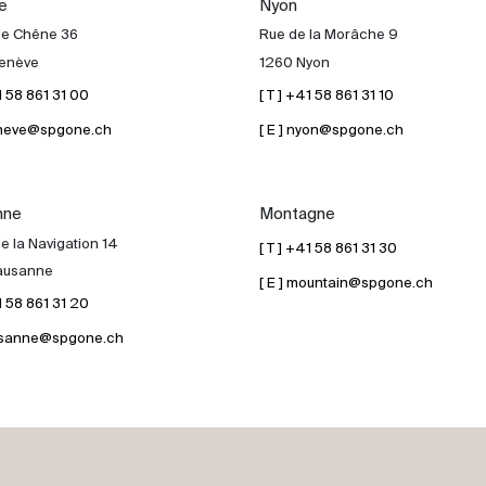
e
Nyon
de Chêne 36
Rue de la Morâche 9
enève
1260 Nyon
41 58 861 31 00
[ T ] +41 58 861 31 10
geneve@spgone.ch
[ E ] nyon@spgone.ch
nne
Montagne
e la Navigation 14
[ T ] +41 58 861 31 30
ausanne
[ E ] mountain@spgone.ch
41 58 861 31 20
lausanne@spgone.ch