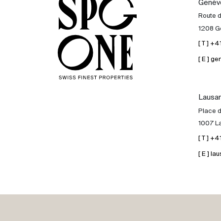
Genèv
Acheter
Route 
1208 G
Louer
[ T ] +
[ E ] 
International
Lausa
Vendre
Place d
1007 L
[ T ] +
[ E ] 