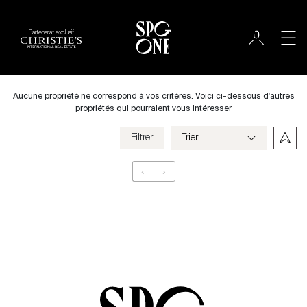
Partenariat exclusif
Louer
Ville
Aucune propriété ne correspond à vos critères. Voici ci-dessous d'autres
propriétés qui pourraient vous intéresser
Filtrer
Prix
‹
›
Appartement
Chambres
Critères
Enregistrer mes critères