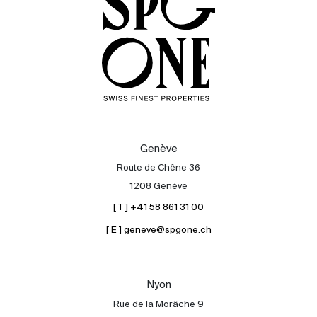
Genève
Route de Chêne 36
1208 Genève
[ T ] +41 58 861 31 00
[ E ] geneve@spgone.ch
Acheter
Louer
International
Nyon
Vendre
Rue de la Morâche 9