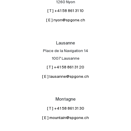
1260 Nyon
[ T ] +41 58 861 31 10
[ E ] nyon@spgone.ch
Lausanne
Place de la Navigation 14
À propos
1007 Lausanne
Nos experts
[ T ] +41 58 861 31 20
Contacter
[ E ] lausanne@spgone.ch
Le blog
en
fr
Montagne
[ T ] +41 58 861 31 30
[ E ] mountain@spgone.ch