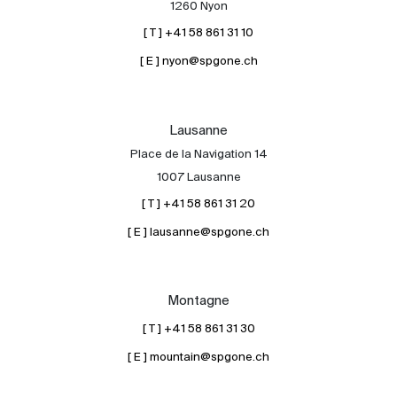
1260 Nyon
[ T ] +41 58 861 31 10
[ E ] nyon@spgone.ch
Lausanne
Place de la Navigation 14
À propos
1007 Lausanne
Nos experts
[ T ] +41 58 861 31 20
Contacter
[ E ] lausanne@spgone.ch
Le blog
en
fr
Montagne
[ T ] +41 58 861 31 30
[ E ] mountain@spgone.ch