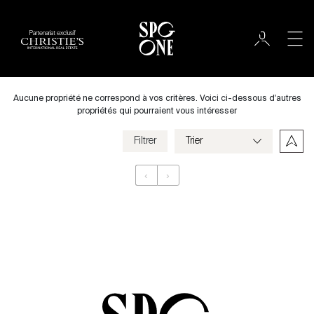
Partenariat exclusif
Louer
Ville
Aucune propriété ne correspond à vos critères. Voici ci-dessous d'autres
propriétés qui pourraient vous intéresser
Filtrer
Prix
‹
›
Appartement
Chambres
Critères
Enregistrer mes critères