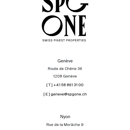
Genève
Route de Chêne 36
1208 Genève
[ T ] +41 58 861 31 00
[ E ] geneve@spgone.ch
Acheter
Louer
International
Nyon
Vendre
Rue de la Morâche 9