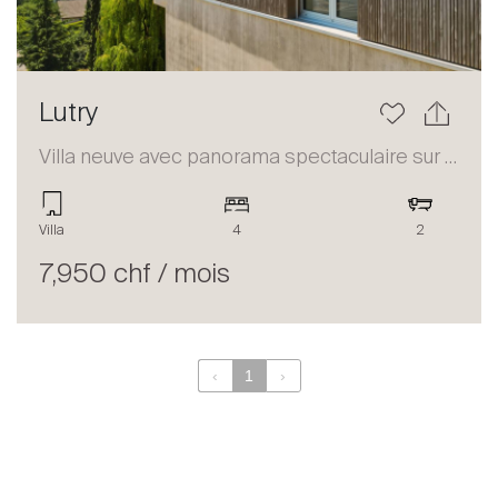
Lutry
Villa neuve avec panorama spectaculaire sur le Lac à Lutry
Villa
4
2
7,950 chf / mois
‹
1
›