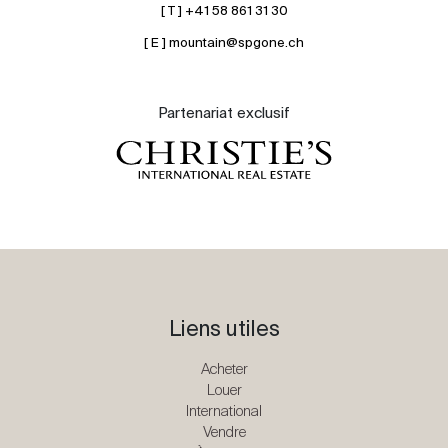
[ T ] +41 58 861 31 30
[ E ] mountain@spgone.ch
Partenariat exclusif
Liens utiles
Acheter
Louer
International
Vendre