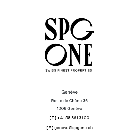
Acheter
Louer
International
Vendre
Genève
Route de Chêne 36
1208 Genève
[ T ] +41 58 861 31 00
[ E ] geneve@spgone.ch
À propos