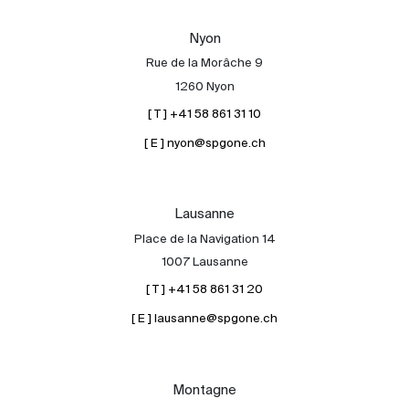
Nos experts
Nyon
Contacter
Rue de la Morâche 9
Le blog
1260 Nyon
[ T ] +41 58 861 31 10
en
fr
[ E ] nyon@spgone.ch
Lausanne
Place de la Navigation 14
1007 Lausanne
[ T ] +41 58 861 31 20
[ E ] lausanne@spgone.ch
Montagne