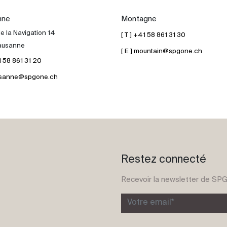
nne
Montagne
e la Navigation 14
[ T ] +41 58 861 31 30
ausanne
[ E ] mountain@spgone.ch
41 58 861 31 20
lausanne@spgone.ch
Restez connecté
Recevoir la newsletter de SP
Votre email*