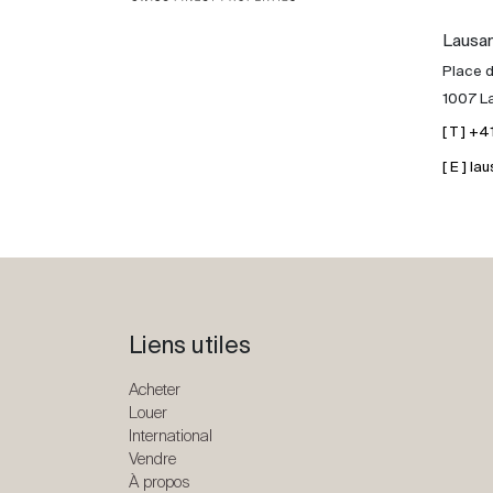
Lausa
Place d
1007 L
[ T ] +
[ E ] 
Liens utiles
Acheter
Louer
International
Vendre
À propos