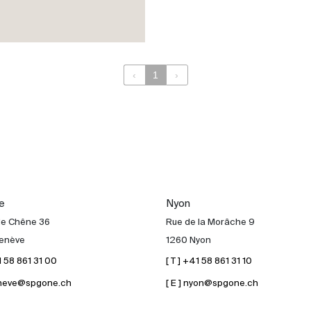
‹
1
›
e
Nyon
de Chêne 36
Rue de la Morâche 9
enève
1260 Nyon
41 58 861 31 00
[ T ] +41 58 861 31 10
geneve@spgone.ch
[ E ] nyon@spgone.ch