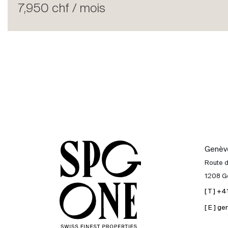
Louer
7,950 chf / mois
International
Vendre
Genèv
Route 
1208 G
[ T ] +
[ E ] 