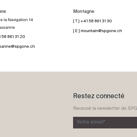
nne
Montagne
e la Navigation 14
[ T ] +41 58 861 31 30
ausanne
[ E ] mountain@spgone.ch
41 58 861 31 20
lausanne@spgone.ch
Restez connecté
Recevoir la newsletter de SP
Votre email*