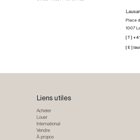
Lausa
Place d
1007 L
[ T ] +
[ E ] 
Liens utiles
Acheter
Louer
International
Vendre
À propos