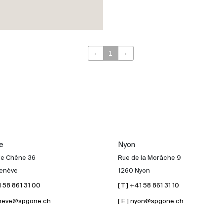
‹
1
›
e
Nyon
de Chêne 36
Rue de la Morâche 9
enève
1260 Nyon
41 58 861 31 00
[ T ] +41 58 861 31 10
geneve@spgone.ch
[ E ] nyon@spgone.ch