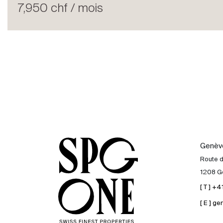
Louer
7,950 chf / mois
International
Vendre
Genèv
Route 
1208 G
[ T ] +
[ E ] 