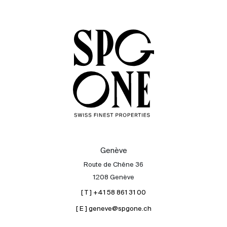
Acheter
Louer
International
Vendre
Genève
Route de Chêne 36
1208 Genève
[ T ] +41 58 861 31 00
[ E ] geneve@spgone.ch
À propos