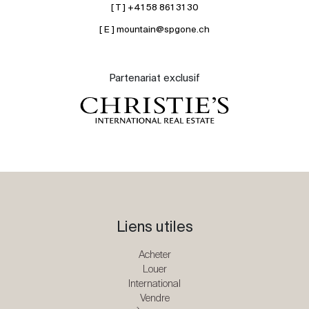
[ T ] +41 58 861 31 30
[ E ] mountain@spgone.ch
Partenariat exclusif
Liens utiles
Acheter
Louer
International
Vendre