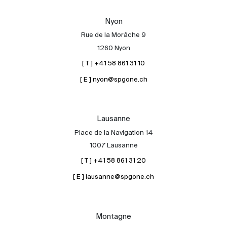
Nos experts
Nyon
Contacter
Rue de la Morâche 9
Le blog
1260 Nyon
[ T ] +41 58 861 31 10
en
fr
[ E ] nyon@spgone.ch
Lausanne
Place de la Navigation 14
1007 Lausanne
[ T ] +41 58 861 31 20
[ E ] lausanne@spgone.ch
Montagne