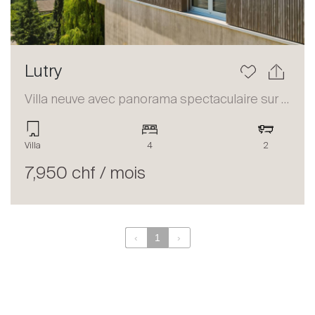
Lutry
Villa neuve avec panorama spectaculaire sur le Lac à Lutry
Villa
4
2
7,950 chf / mois
‹
1
›