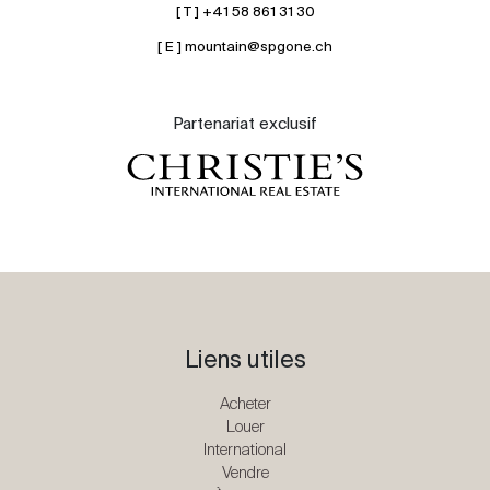
[ T ] +41 58 861 31 30
[ E ] mountain@spgone.ch
Partenariat exclusif
Liens utiles
Acheter
Louer
International
Vendre