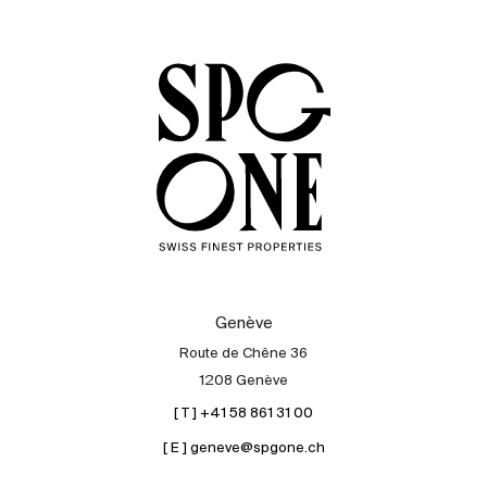
Acheter
Louer
International
Vendre
Genève
Route de Chêne 36
1208 Genève
[ T ] +41 58 861 31 00
[ E ] geneve@spgone.ch
À propos