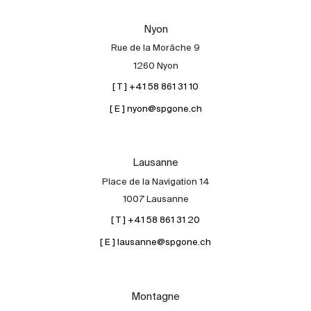
Nos experts
Nyon
Contacter
Rue de la Morâche 9
Le blog
1260 Nyon
[ T ] +41 58 861 31 10
en
fr
[ E ] nyon@spgone.ch
Lausanne
Place de la Navigation 14
1007 Lausanne
[ T ] +41 58 861 31 20
[ E ] lausanne@spgone.ch
Montagne