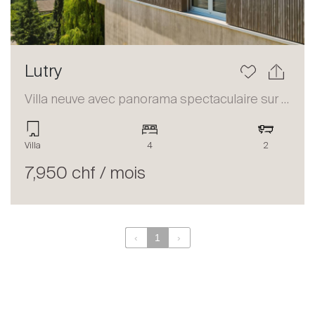
Lutry
Villa neuve avec panorama spectaculaire sur le Lac à Lutry
Villa
4
2
7,950 chf / mois
‹
1
›