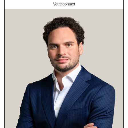
Votre contact
À propos
Nos experts
Contacter
Le blog
en
fr